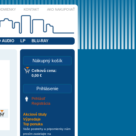
ODMIENKY
KONTAKT
AKO NAKUPOVAŤ
 AUDIO
LP
BLU-RAY
Nákupný košík
Celková cena:
0,00 €
Prihlásenie
Prihlásiť
Registrácia
Akciové tituly
Výpredaje
Top ponuka
Vaše postrehy a pripomienky nám
prosím zasielajte na