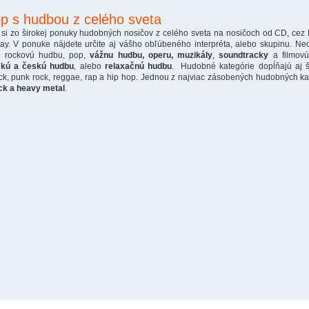
p s hudbou z celého sveta
 si zo širokej ponuky hudobných nosičov z celého sveta na nosičoch od CD, cez
ray. V ponuke nájdete určite aj vášho obľúbeného interpréta, alebo skupinu. Ne
o rockovú hudbu, pop,
vážnu hudbu, operu, muzikály
,
soundtracky
a filmovú
skú a českú hudbu
, alebo
relaxačnú hudbu
. Hudobné kategórie dopĺňajú aj š
ck, punk rock, reggae, rap a hip hop. Jednou z najviac zásobených hudobných kate
ck a heavy metal
.