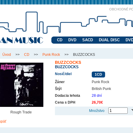
OBCHODNÉ P
CD
DVD
SACD
DUAL DISC
DVD
Úvod
>>
CD
>>
Punk Rock
>>
BUZZCOCKS
BUZZCOCKS
BUZZCOCKS
Nosič/diel
1CD
Žáner
Punk Rock
Štýl
British Punk
Dodacia lehota
28 dní
Cena s DPH
26,70€
Množstvo
Rough Trade
späť