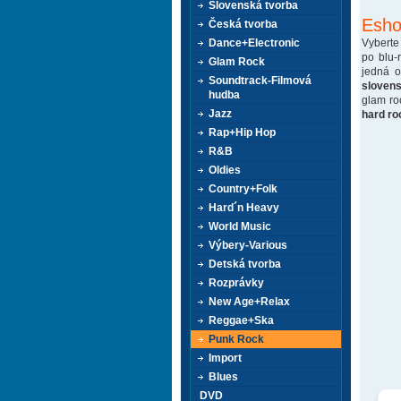
Slovenská tvorba
Esho
Česká tvorba
Vyberte
Dance+Electronic
po blu-
Glam Rock
jedná 
Soundtrack-Filmová
sloven
hudba
glam ro
Jazz
hard ro
Rap+Hip Hop
R&B
Oldies
Country+Folk
Hard´n Heavy
World Music
Výbery-Various
Detská tvorba
Rozprávky
New Age+Relax
Reggae+Ska
Punk Rock
Import
Blues
DVD