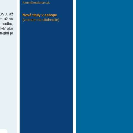
forum@markman.sk
 DVD. až
Nové tituly v eshope
ch už sa
(zoznam na stiahnutie)
 hudbu,
týly ako
gírií je