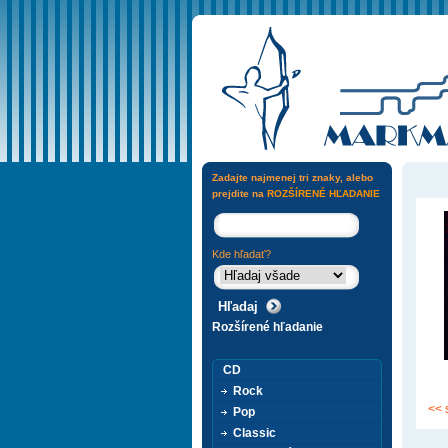
Zadajte najmenej tri znaky, alebo
prejdite na
ROZŠÍRENÉ HĽADANIE
Kde hľadať?
Rozšírené hľadanie
CD
Rock
<< 
Pop
Classic