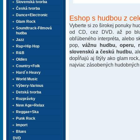
Slovenská tvorba
Česká tvorba
Dance+Electronic
Eshop s hudbou z cel
Glam Rock
Vyberte si zo širokej ponuky h
Soundtrack-Filmová
od CD, cez DVD. až po blu-
hudba
obľúbeného interpréta, alebo 
Jazz
pop,
vážnu hudbu, operu, m
Rap+Hip Hop
slovenskú a českú hudbu
, a
R&B
dopĺňajú aj štýly ako glam rock
Oldies
najviac zásobených hudobných k
Country+Folk
Hard´n Heavy
World Music
Výbery-Various
Detská tvorba
Rozprávky
New Age+Relax
Reggae+Ska
Punk Rock
Import
Blues
DVD