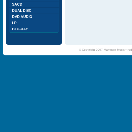
SACD
DUAL DISC
DVD AUDIO
LP
BLU-RAY
© Copyright 2007 Markman Music •
red