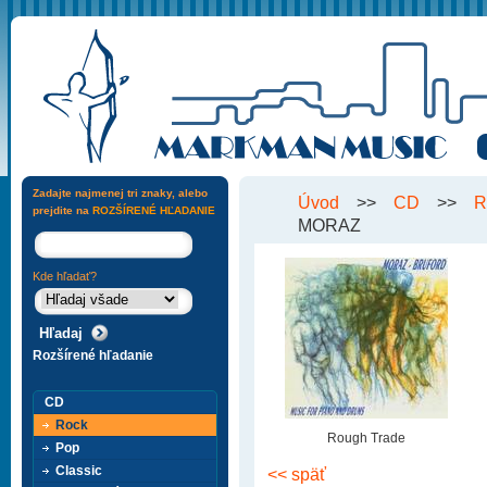
Zadajte najmenej tri znaky, alebo
Úvod
>>
CD
>>
R
prejdite na
ROZŠÍRENÉ HĽADANIE
MORAZ
Kde hľadať?
Rozšírené hľadanie
CD
Rock
Rough Trade
Pop
Classic
<< späť