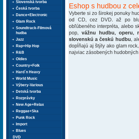
Slovenská tvorba
Eshop s hudbou z cel
Česká tvorba
Vyberte si zo širokej ponuky h
Dance+Electronic
od CD, cez DVD. až po blu-
Glam Rock
obľúbeného interpréta, alebo 
Soundtrack-Filmová
pop,
vážnu hudbu, operu, m
hudba
slovenskú a českú hudbu
, a
Jazz
dopĺňajú aj štýly ako glam rock
Rap+Hip Hop
najviac zásobených hudobných k
R&B
Oldies
Country+Folk
Hard´n Heavy
World Music
Výbery-Various
Detská tvorba
Rozprávky
New Age+Relax
Reggae+Ska
Punk Rock
Import
Blues
DVD