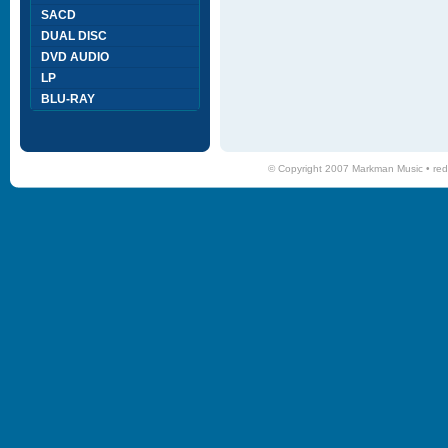
SACD
DUAL DISC
DVD AUDIO
LP
BLU-RAY
© Copyright 2007 Markman Music •
red