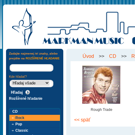
Zadajte najmenej tri znaky, alebo
Úvod
>>
CD
>>
R
prejdite na
ROZŠÍRENÉ HĽADANIE
Kde hľadať?
Rozšírené hľadanie
Rough Trade
CD
Rock
<< späť
Pop
Classic