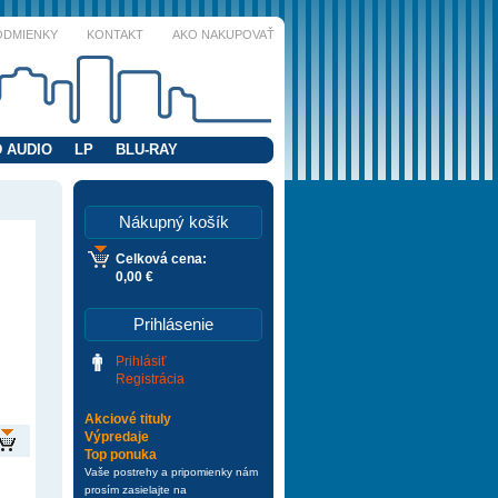
ODMIENKY
KONTAKT
AKO NAKUPOVAŤ
 AUDIO
LP
BLU-RAY
Nákupný košík
Celková cena:
0,00 €
Prihlásenie
Prihlásiť
Registrácia
Akciové tituly
Výpredaje
Top ponuka
Vaše postrehy a pripomienky nám
prosím zasielajte na