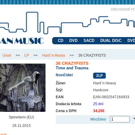
OBCHODNÉ P
CD
DVD
SACD
DUAL DISC
DVD
Úvod
>>
LP
>>
Hard´n Heavy
>>
36 CRAZYFISTS
36 CRAZYFISTS
Time and Trauma
Nosič/diel
2LP
Žáner
Hard`n Heavy
Štýl
Hardcore
EAN
EAN-0602547164933
Dodacia lehota
25 dní
Cena s DPH
34,20€
Spinefarm (EU)
Množstvo
26.11.2015