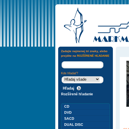
Zadajte najmenej tri znaky, alebo
prejdite na
ROZŠÍRENÉ HĽADANIE
Kde hľadať?
Rozšírené hľadanie
CD
DVD
SACD
DUAL DISC