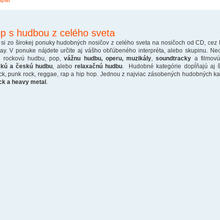
späť
p s hudbou z celého sveta
 si zo širokej ponuky hudobných nosičov z celého sveta na nosičoch od CD, cez
ray. V ponuke nájdete určite aj vášho obľúbeného interpréta, alebo skupinu. Ne
o rockovú hudbu, pop,
vážnu hudbu, operu, muzikály
,
soundtracky
a filmovú
skú a českú hudbu
, alebo
relaxačnú hudbu
. Hudobné kategórie dopĺňajú aj š
ck, punk rock, reggae, rap a hip hop. Jednou z najviac zásobených hudobných kate
ck a heavy metal
.