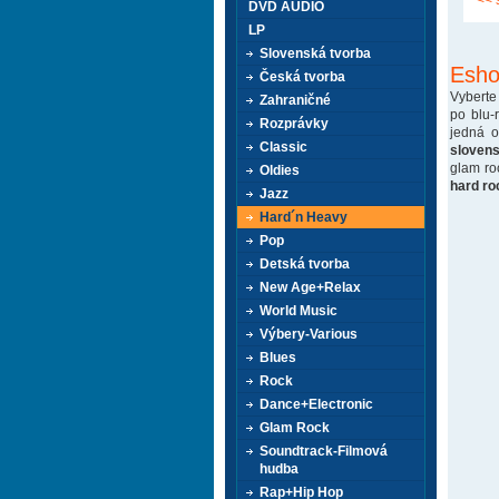
<< 
DVD AUDIO
LP
Slovenská tvorba
Esho
Česká tvorba
Vyberte
Zahraničné
po blu-
Rozprávky
jedná 
Classic
sloven
glam ro
Oldies
hard ro
Jazz
Hard´n Heavy
Pop
Detská tvorba
New Age+Relax
World Music
Výbery-Various
Blues
Rock
Dance+Electronic
Glam Rock
Soundtrack-Filmová
hudba
Rap+Hip Hop