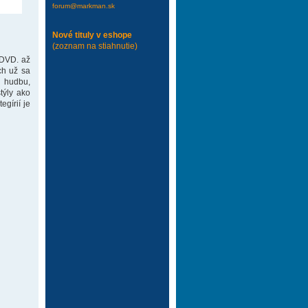
forum@markman.sk
Nové tituly v eshope
(zoznam na stiahnutie)
 DVD. až
ch už sa
 hudbu,
týly ako
gírií je