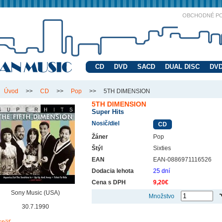
OBCHODNÉ P
CD
DVD
SACD
DUAL DISC
DVD
Úvod
>>
CD
>>
Pop
>>
5TH DIMENSION
5TH DIMENSION
Super Hits
Nosič/diel
CD
Žáner
Pop
Štýl
Sixties
EAN
EAN-0886971116526
Dodacia lehota
25 dní
Cena s DPH
9,20€
Sony Music (USA)
Množstvo
30.7.1990