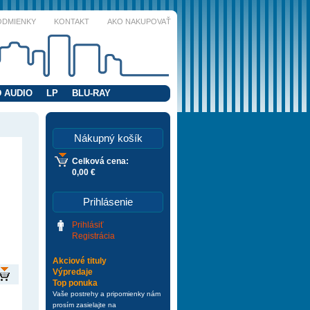
ODMIENKY
KONTAKT
AKO NAKUPOVAŤ
 AUDIO
LP
BLU-RAY
Nákupný košík
Celková cena:
0,00 €
Prihlásenie
Prihlásiť
Registrácia
Akciové tituly
Výpredaje
Top ponuka
Vaše postrehy a pripomienky nám
prosím zasielajte na