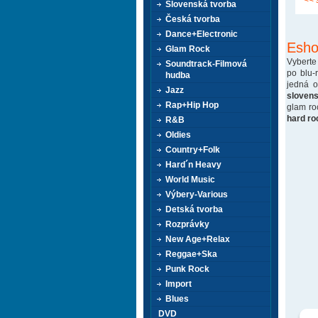
<< 
Slovenská tvorba
Česká tvorba
Dance+Electronic
Esho
Glam Rock
Vyberte
Soundtrack-Filmová
po blu-
hudba
jedná 
Jazz
sloven
Rap+Hip Hop
glam ro
hard ro
R&B
Oldies
Country+Folk
Hard´n Heavy
World Music
Výbery-Various
Detská tvorba
Rozprávky
New Age+Relax
Reggae+Ska
Punk Rock
Import
Blues
DVD