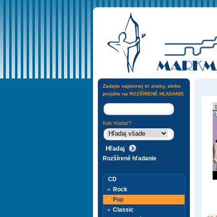
Zadajte najmenej tri znaky, alebo
prejdite na
ROZŠÍRENÉ HĽADANIE
Kde hľadať?
Rozšírené hľadanie
CD
Rock
Pop
Classic