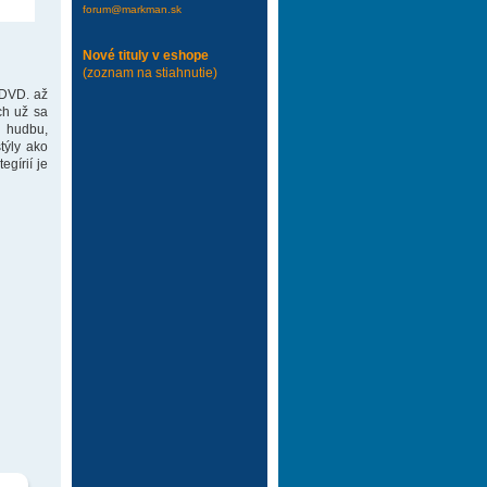
forum@markman.sk
Nové tituly v eshope
(zoznam na stiahnutie)
 DVD. až
ch už sa
 hudbu,
týly ako
gírií je