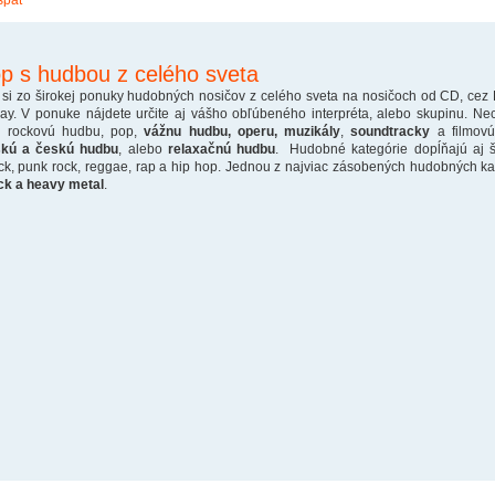
späť
p s hudbou z celého sveta
 si zo širokej ponuky hudobných nosičov z celého sveta na nosičoch od CD, cez
ray. V ponuke nájdete určite aj vášho obľúbeného interpréta, alebo skupinu. Ne
o rockovú hudbu, pop,
vážnu hudbu, operu, muzikály
,
soundtracky
a filmovú
skú a českú hudbu
, alebo
relaxačnú hudbu
. Hudobné kategórie dopĺňajú aj š
ck, punk rock, reggae, rap a hip hop. Jednou z najviac zásobených hudobných kate
ck a heavy metal
.