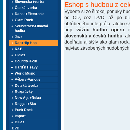
Slovenská tvorba
Eshop s hudbou z cel
Česká tvorba
Vyberte si zo širokej ponuky h
Dance+Electronic
od CD, cez DVD. až po blu-
Glam Rock
obľúbeného interpréta, alebo 
Soundtrack-Filmová
pop,
vážnu hudbu, operu, m
hudba
slovenskú a českú hudbu
, a
Jazz
dopĺňajú aj štýly ako glam rock
Rap+Hip Hop
najviac zásobených hudobných k
R&B
Oldies
Country+Folk
Hard´n Heavy
World Music
Výbery-Various
Detská tvorba
Rozprávky
New Age+Relax
Reggae+Ska
Punk Rock
Import
Blues
DVD