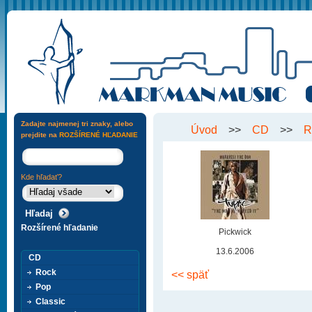
Zadajte najmenej tri znaky, alebo
Úvod
>>
CD
>>
R
prejdite na
ROZŠÍRENÉ HĽADANIE
Kde hľadať?
Rozšírené hľadanie
Pickwick
13.6.2006
CD
Rock
<< späť
Pop
Classic