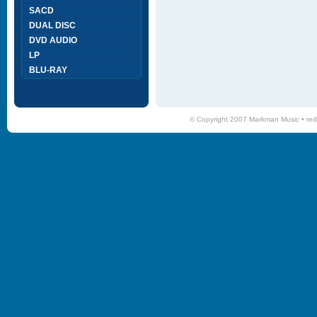
SACD
DUAL DISC
DVD AUDIO
LP
BLU-RAY
© Copyright 2007 Markman Music •
red