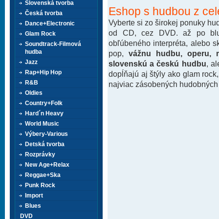
Slovenská tvorba
Eshop s hudbou z cel
Česká tvorba
Vyberte si zo širokej ponuky h
Dance+Electronic
od CD, cez DVD. až po blu-
Glam Rock
obľúbeného interpréta, alebo 
Soundtrack-Filmová
hudba
pop,
vážnu hudbu, operu, m
Jazz
slovenskú a českú hudbu
, a
Rap+Hip Hop
dopĺňajú aj štýly ako glam rock
R&B
najviac zásobených hudobných k
Oldies
Country+Folk
Hard´n Heavy
World Music
Výbery-Various
Detská tvorba
Rozprávky
New Age+Relax
Reggae+Ska
Punk Rock
Import
Blues
DVD