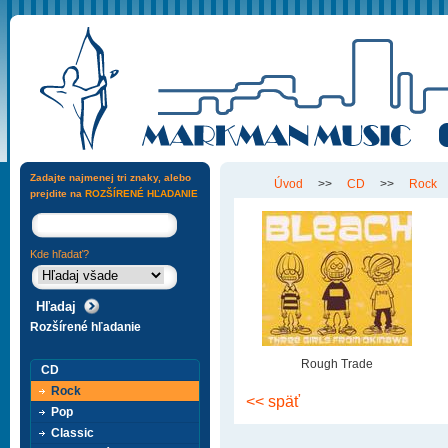
Zadajte najmenej tri znaky, alebo
Úvod
>>
CD
>>
Rock
prejdite na
ROZŠÍRENÉ HĽADANIE
Kde hľadať?
Rozšírené hľadanie
Rough Trade
CD
Rock
<< späť
Pop
Classic