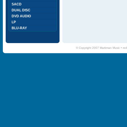
SACD
DUAL DISC
DVD AUDIO
LP
BLU-RAY
© Copyright 2007 Markman Music •
red