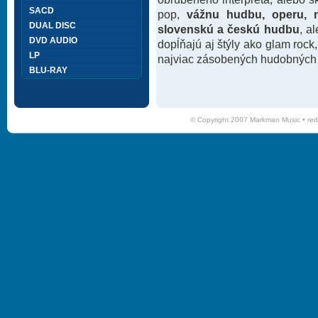
SACD
pop,
vážnu hudbu, operu, m
DUAL DISC
slovenskú a českú hudbu
, a
DVD AUDIO
dopĺňajú aj štýly ako glam rock
LP
najviac zásobených hudobných k
BLU-RAY
© Copyright 2007 Markman Music •
red