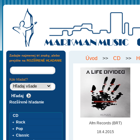
Zadajte najmenej tri znaky, alebo
Úvod
>>
CD
>>
H
prejdite na
ROZŠÍRENÉ HĽADANIE
Kde hľadať?
Rozšírené hľadanie
CD
Rock
Afm Records (BRT)
Pop
18.4.2015
Classic