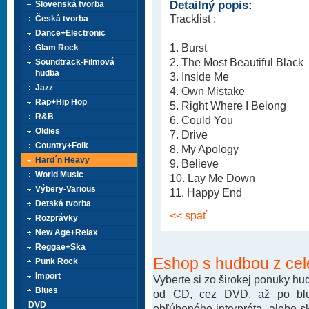
Detailný popis:
Slovenská tvorba
Tracklist :
Česká tvorba
Dance+Electronic
1. Burst
Glam Rock
2. The Most Beautiful Black
Soundtrack-Filmová
hudba
3. Inside Me
Jazz
4. Own Mistake
Rap+Hip Hop
5. Right Where I Belong
R&B
6. Could You
Oldies
7. Drive
Country+Folk
8. My Apology
Hard´n Heavy
9. Believe
World Music
10. Lay Me Down
Výbery-Various
11. Happy End
Detská tvorba
<< späť
Rozprávky
New Age+Relax
Reggae+Ska
Eshop s hudbou z cel
Punk Rock
Import
Vyberte si zo širokej ponuky h
Blues
od CD, cez DVD. až po blu-
DVD
obľúbeného interpréta, alebo 