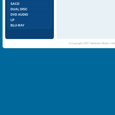
SACD
DUAL DISC
DVD AUDIO
LP
BLU-RAY
© Copyright 2007 Markman Music •
red