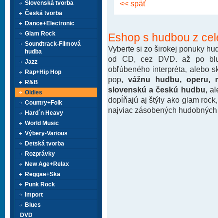
<< späť
Slovenská tvorba
Česká tvorba
Dance+Electronic
Glam Rock
Eshop s hudbou z cel
Soundtrack-Filmová
Vyberte si zo širokej ponuky h
hudba
od CD, cez DVD. až po blu-
Jazz
obľúbeného interpréta, alebo 
Rap+Hip Hop
pop,
vážnu hudbu, operu, m
R&B
slovenskú a českú hudbu
, a
Oldies
dopĺňajú aj štýly ako glam rock
Country+Folk
najviac zásobených hudobných k
Hard´n Heavy
World Music
Výbery-Various
Detská tvorba
Rozprávky
New Age+Relax
Reggae+Ska
Punk Rock
Import
Blues
DVD