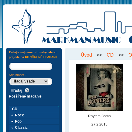
Zadajte najmenej tri znaky, alebo
Úvod
>>
CD
>>
O
prejdite na
ROZŠÍRENÉ HĽADANIE
Kde hľadať?
Rozšírené hľadanie
CD
Rock
Rhythm Bomb
Pop
27.2.2015
Classic