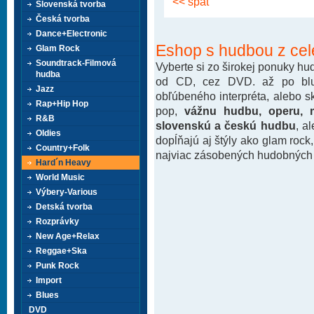
<< späť
Slovenská tvorba
Česká tvorba
Dance+Electronic
Eshop s hudbou z cel
Glam Rock
Soundtrack-Filmová
Vyberte si zo širokej ponuky h
hudba
od CD, cez DVD. až po blu-
Jazz
obľúbeného interpréta, alebo 
Rap+Hip Hop
pop,
vážnu hudbu, operu, m
R&B
slovenskú a českú hudbu
, a
Oldies
dopĺňajú aj štýly ako glam rock
Country+Folk
najviac zásobených hudobných k
Hard´n Heavy
World Music
Výbery-Various
Detská tvorba
Rozprávky
New Age+Relax
Reggae+Ska
Punk Rock
Import
Blues
DVD