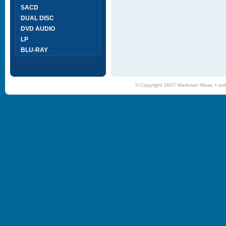
SACD
DUAL DISC
DVD AUDIO
LP
BLU-RAY
© Copyright 2007 Markman Music •
red