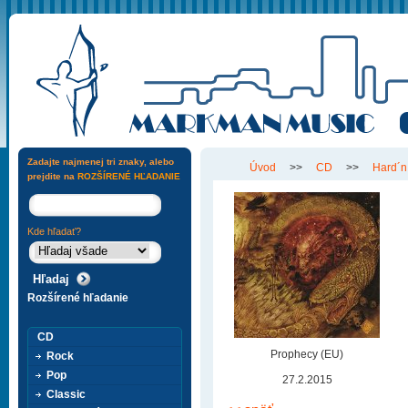
Zadajte najmenej tri znaky, alebo
Úvod
>>
CD
>>
Hard´n
prejdite na
ROZŠÍRENÉ HĽADANIE
Kde hľadať?
Rozšírené hľadanie
CD
Prophecy (EU)
Rock
Pop
27.2.2015
Classic