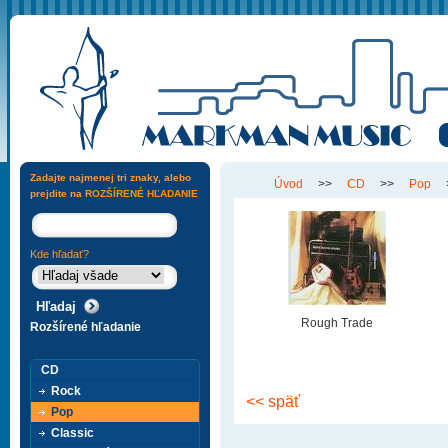
Zadajte najmenej tri znaky, alebo
Úvod
>>
CD
>>
Pop
prejdite na
ROZŠÍRENÉ HĽADANIE
Kde hľadať?
Rough Trade
Rozšírené hľadanie
CD
Rock
<< späť
Pop
Classic