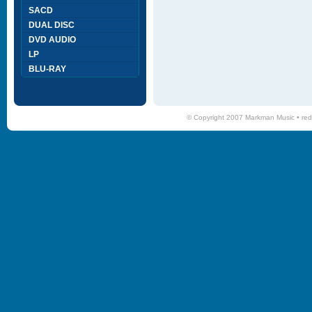
SACD
DUAL DISC
DVD AUDIO
LP
BLU-RAY
© Copyright 2007 Markman Music •
red