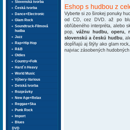
Slovenská tvorba
Eshop s hudbou z cel
Česká tvorba
Vyberte si zo širokej ponuky h
Dance+Electronic
od CD, cez DVD. až po blu-
Glam Rock
obľúbeného interpréta, alebo 
Soundtrack-Filmová
hudba
pop,
vážnu hudbu, operu, m
Jazz
slovenskú a českú hudbu
, a
Rap+Hip Hop
dopĺňajú aj štýly ako glam rock
R&B
najviac zásobených hudobných k
Oldies
Country+Folk
Hard´n Heavy
World Music
Výbery-Various
Detská tvorba
Rozprávky
New Age+Relax
Reggae+Ska
Punk Rock
Import
Blues
DVD