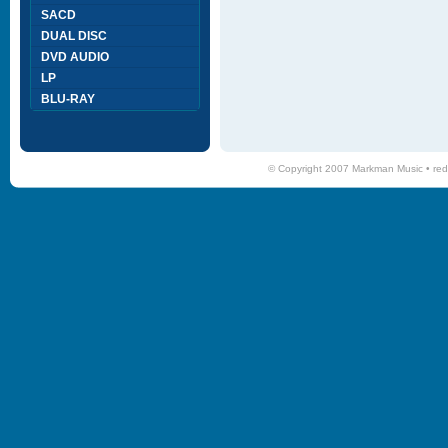
SACD
DUAL DISC
DVD AUDIO
LP
BLU-RAY
© Copyright 2007 Markman Music •
red