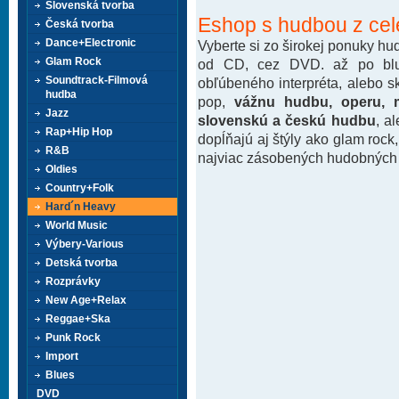
Slovenská tvorba
Eshop s hudbou z cel
Česká tvorba
Dance+Electronic
Vyberte si zo širokej ponuky h
Glam Rock
od CD, cez DVD. až po blu-
Soundtrack-Filmová
obľúbeného interpréta, alebo 
hudba
pop,
vážnu hudbu, operu, m
Jazz
slovenskú a českú hudbu
, a
Rap+Hip Hop
dopĺňajú aj štýly ako glam rock
R&B
najviac zásobených hudobných k
Oldies
Country+Folk
Hard´n Heavy
World Music
Výbery-Various
Detská tvorba
Rozprávky
New Age+Relax
Reggae+Ska
Punk Rock
Import
Blues
DVD