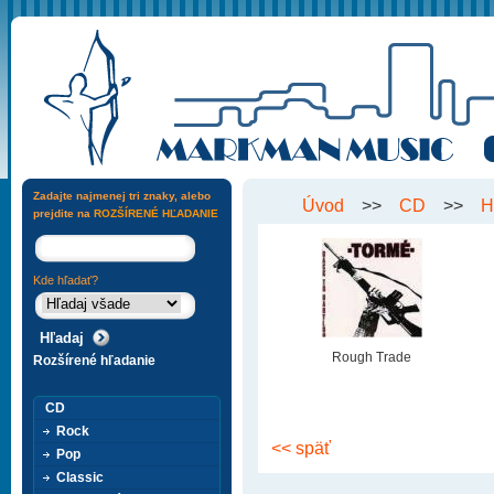
Zadajte najmenej tri znaky, alebo
Úvod
>>
CD
>>
H
prejdite na
ROZŠÍRENÉ HĽADANIE
Kde hľadať?
Rough Trade
Rozšírené hľadanie
CD
Rock
<< späť
Pop
Classic