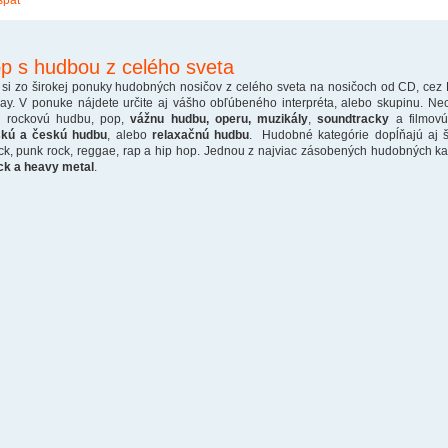
späť
p s hudbou z celého sveta
 si zo širokej ponuky hudobných nosičov z celého sveta na nosičoch od CD, cez
ray. V ponuke nájdete určite aj vášho obľúbeného interpréta, alebo skupinu. Ne
o rockovú hudbu, pop,
vážnu hudbu, operu, muzikály
,
soundtracky
a filmovú
skú a českú hudbu
, alebo
relaxačnú hudbu
. Hudobné kategórie dopĺňajú aj š
ck, punk rock, reggae, rap a hip hop. Jednou z najviac zásobených hudobných kate
ck a heavy metal
.