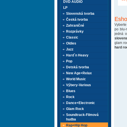
<< 
DVD AUDIO
LP
Slovenská tvorba
Esho
Česká tvorba
Vyberte
Zahraničné
po blu-
Rozprávky
jedná 
Classic
sloven
glam ro
Oldies
hard ro
Jazz
Hard´n Heavy
Pop
Detská tvorba
New Age+Relax
World Music
Výbery-Various
Blues
Rock
Dance+Electronic
Glam Rock
Soundtrack-Filmová
hudba
Rap+Hip Hop