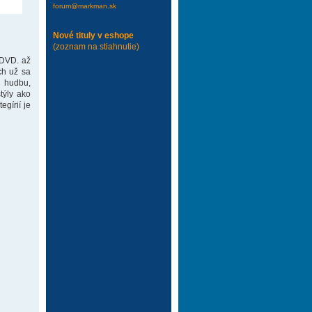
forum@markman.sk
Nové tituly v eshope
(zoznam na stiahnutie)
 DVD. až
ch už sa
 hudbu,
týly ako
gírií je