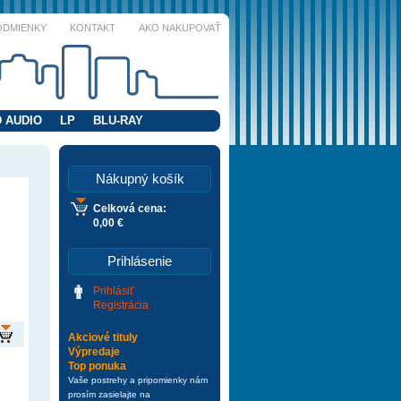
ODMIENKY
KONTAKT
AKO NAKUPOVAŤ
 AUDIO
LP
BLU-RAY
Nákupný košík
Celková cena:
0,00 €
Prihlásenie
Prihlásiť
Registrácia
Akciové tituly
Výpredaje
Top ponuka
Vaše postrehy a pripomienky nám
prosím zasielajte na