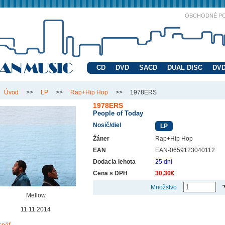
OBCHODNÉ P
CD
DVD
SACD
DUAL DISC
DVD
Úvod
>>
LP
>>
Rap+Hip Hop
>>
1978ERS
1978ERS
People of Today
Nosič/diel
LP
Žáner
Rap+Hip Hop
EAN
EAN-0659123040112
Dodacia lehota
25 dní
Cena s DPH
30,30€
Množstvo
Mellow
11.11.2014