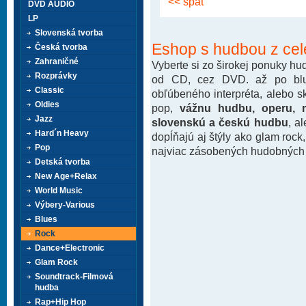
<< späť
DVD AUDIO
LP
Slovenská tvorba
Eshop s hudbou z cel
Česká tvorba
Zahraničné
Vyberte si zo širokej ponuky h
Rozprávky
od CD, cez DVD. až po blu-
Classic
obľúbeného interpréta, alebo 
Oldies
pop,
vážnu hudbu, operu, m
Jazz
slovenskú a českú hudbu
, a
Hard´n Heavy
dopĺňajú aj štýly ako glam rock
Pop
najviac zásobených hudobných k
Detská tvorba
New Age+Relax
World Music
Výbery-Various
Blues
Rock
Dance+Electronic
Glam Rock
Soundtrack-Filmová
hudba
Rap+Hip Hop