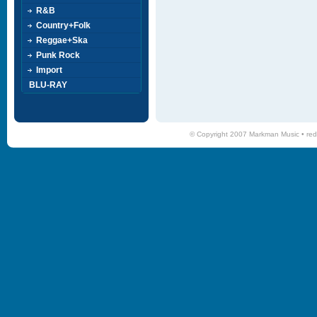
R&B
Country+Folk
Reggae+Ska
Punk Rock
Import
BLU-RAY
© Copyright 2007 Markman Music •
red