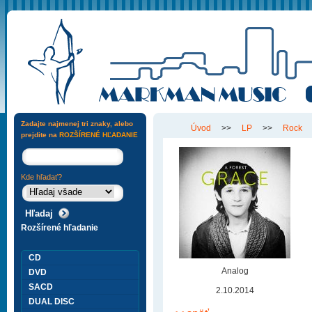
Zadajte najmenej tri znaky, alebo
Úvod
>>
LP
>>
Rock
prejdite na
ROZŠÍRENÉ HĽADANIE
Kde hľadať?
Rozšírené hľadanie
CD
Analog
DVD
SACD
2.10.2014
DUAL DISC