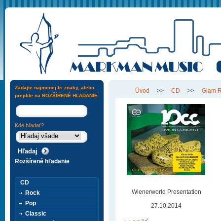
Zadajte najmenej tri znaky, alebo
Úvod
>>
CD
>>
Glam 
prejdite na
ROZŠÍRENÉ HĽADANIE
Kde hľadať?
Rozšírené hľadanie
CD
Wienerworld Presentation
Rock
Pop
27.10.2014
Classic