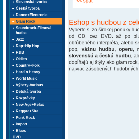
<< späť
Slovenská tvorba
Česká tvorba
Dance+Electronic
Eshop s hudbou z cel
Glam Rock
Soundtrack-Filmová
Vyberte si zo širokej ponuky h
hudba
od CD, cez DVD. až po blu-
Jazz
obľúbeného interpréta, alebo 
Rap+Hip Hop
pop,
vážnu hudbu, operu, m
R&B
slovenskú a českú hudbu
, a
Oldies
dopĺňajú aj štýly ako glam rock
Country+Folk
najviac zásobených hudobných k
Hard´n Heavy
World Music
Výbery-Various
Detská tvorba
Rozprávky
New Age+Relax
Reggae+Ska
Punk Rock
Import
Blues
DVD