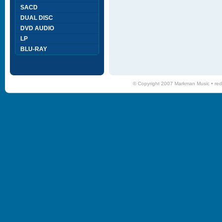
SACD
DUAL DISC
DVD AUDIO
LP
BLU-RAY
© Copyright 2007 Markman Music •
red