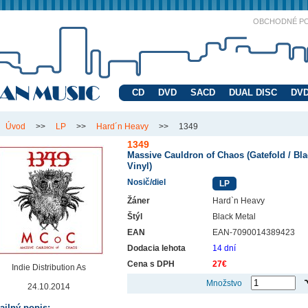
OBCHODNÉ P
CD
DVD
SACD
DUAL DISC
DVD
Úvod
>>
LP
>>
Hard´n Heavy
>>
1349
1349
Massive Cauldron of Chaos (Gatefold / Bl
Vinyl)
Nosič/diel
LP
Žáner
Hard`n Heavy
Štýl
Black Metal
EAN
EAN-7090014389423
Dodacia lehota
14 dní
Cena s DPH
27€
Indie Distribution As
Množstvo
24.10.2014
ailný popis: