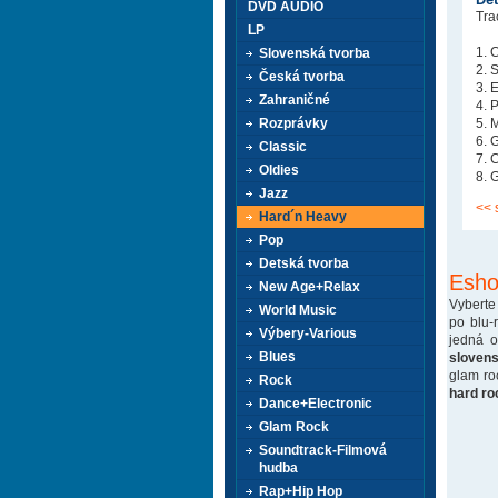
DVD AUDIO
Trac
LP
1. 
Slovenská tvorba
2. 
Česká tvorba
3. 
Zahraničné
4. 
Rozprávky
5. 
6. 
Classic
7. 
Oldies
8. 
Jazz
<< 
Hard´n Heavy
Pop
Detská tvorba
Esho
New Age+Relax
Vyberte
World Music
po blu-
Výbery-Various
jedná 
Blues
sloven
glam ro
Rock
hard ro
Dance+Electronic
Glam Rock
Soundtrack-Filmová
hudba
Rap+Hip Hop