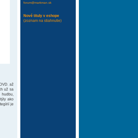
forum@markman.sk
Nové tituly v eshope
(zoznam na stiahnutie)
 DVD. až
ch už sa
 hudbu,
týly ako
gírií je