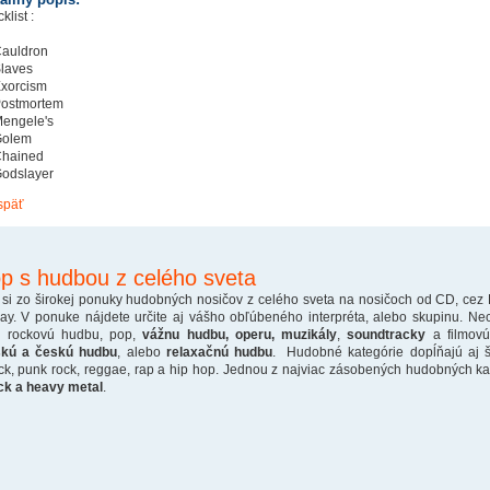
klist :
Cauldron
Slaves
Exorcism
Postmortem
Mengele's
Golem
Chained
Godslayer
späť
p s hudbou z celého sveta
 si zo širokej ponuky hudobných nosičov z celého sveta na nosičoch od CD, cez
ray. V ponuke nájdete určite aj vášho obľúbeného interpréta, alebo skupinu. Ne
o rockovú hudbu, pop,
vážnu hudbu, operu, muzikály
,
soundtracky
a filmovú
skú a českú hudbu
, alebo
relaxačnú hudbu
. Hudobné kategórie dopĺňajú aj š
ck, punk rock, reggae, rap a hip hop. Jednou z najviac zásobených hudobných kate
ck a heavy metal
.