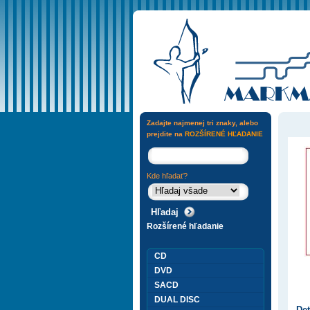
Zadajte najmenej tri znaky, alebo
prejdite na
ROZŠÍRENÉ HĽADANIE
Kde hľadať?
Rozšírené hľadanie
CD
DVD
SACD
DUAL DISC
Det