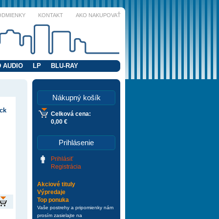
ODMIENKY
KONTAKT
AKO NAKUPOVAŤ
 AUDIO
LP
BLU-RAY
Nákupný košík
ack
Celková cena:
0,00 €
Prihlásenie
Prihlásiť
Registrácia
Akciové tituly
Výpredaje
Top ponuka
Vaše postrehy a pripomienky nám
prosím zasielajte na