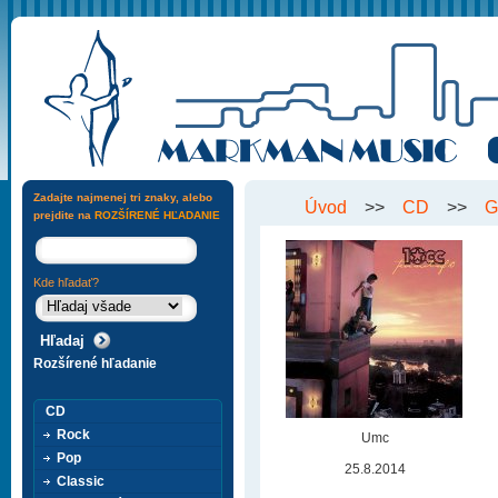
Zadajte najmenej tri znaky, alebo
Úvod
>>
CD
>>
G
prejdite na
ROZŠÍRENÉ HĽADANIE
Kde hľadať?
Rozšírené hľadanie
CD
Rock
Umc
Pop
25.8.2014
Classic