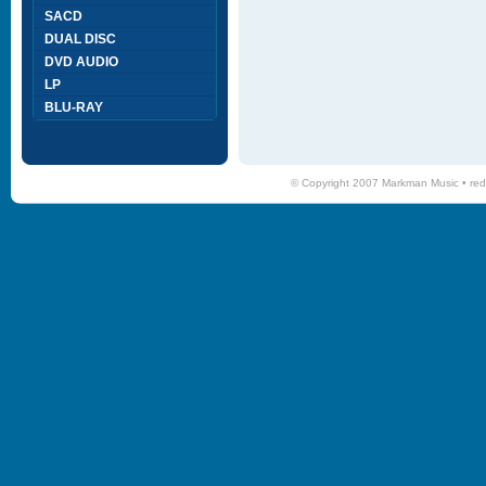
SACD
DUAL DISC
DVD AUDIO
LP
BLU-RAY
© Copyright 2007 Markman Music •
red