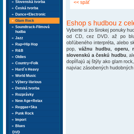
<< späť
Slovenská tvorba
Česká tvorba
Dance+Electronic
Glam Rock
Eshop s hudbou z cel
Soundtrack-Filmová
Vyberte si zo širokej ponuky h
hudba
od CD, cez DVD. až po blu-
Jazz
obľúbeného interpréta, alebo 
Rap+Hip Hop
pop,
vážnu hudbu, operu, m
R&B
slovenskú a českú hudbu
, a
Oldies
dopĺňajú aj štýly ako glam rock
Country+Folk
najviac zásobených hudobných k
Hard´n Heavy
World Music
Výbery-Various
Detská tvorba
Rozprávky
New Age+Relax
Reggae+Ska
Punk Rock
Import
Blues
DVD