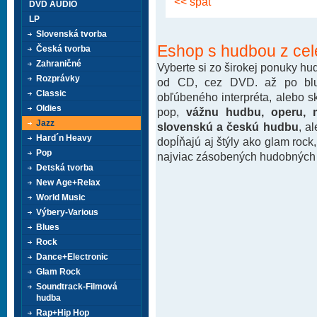
<< späť
DVD AUDIO
LP
Slovenská tvorba
Eshop s hudbou z cel
Česká tvorba
Zahraničné
Vyberte si zo širokej ponuky h
Rozprávky
od CD, cez DVD. až po blu-
Classic
obľúbeného interpréta, alebo 
Oldies
pop,
vážnu hudbu, operu, m
Jazz
slovenskú a českú hudbu
, a
Hard´n Heavy
dopĺňajú aj štýly ako glam rock
Pop
najviac zásobených hudobných k
Detská tvorba
New Age+Relax
World Music
Výbery-Various
Blues
Rock
Dance+Electronic
Glam Rock
Soundtrack-Filmová
hudba
Rap+Hip Hop