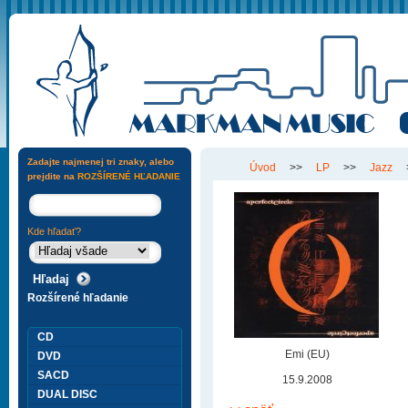
Zadajte najmenej tri znaky, alebo
Úvod
>>
LP
>>
Jazz
prejdite na
ROZŠÍRENÉ HĽADANIE
Kde hľadať?
Rozšírené hľadanie
CD
Emi (EU)
DVD
SACD
15.9.2008
DUAL DISC