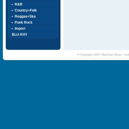
R&B
Country+Folk
Reggae+Ska
Punk Rock
Import
BLU-RAY
© Copyright 2007 Markman Music •
red