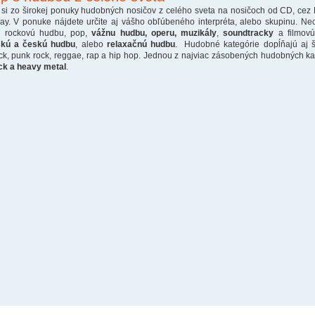
 si zo širokej ponuky hudobných nosičov z celého sveta na nosičoch od CD, cez
ray. V ponuke nájdete určite aj vášho obľúbeného interpréta, alebo skupinu. Ne
o rockovú hudbu, pop,
vážnu hudbu, operu, muzikály
,
soundtracky
a filmovú
skú a českú hudbu
, alebo
relaxačnú hudbu
. Hudobné kategórie dopĺňajú aj š
ck, punk rock, reggae, rap a hip hop. Jednou z najviac zásobených hudobných kate
ck a heavy metal
.