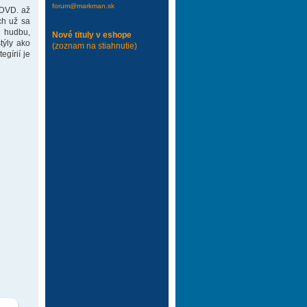
forum@markman.sk
 DVD. až
ch už sa
 hudbu,
Nové tituly v eshope
týly ako
(zoznam na stiahnutie)
gírií je