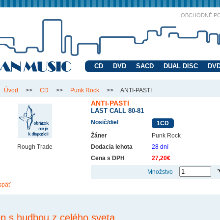
OBCHODNÉ P
CD
DVD
SACD
DUAL DISC
DVD
Úvod
>>
CD
>>
Punk Rock
>>
ANTI-PASTI
ANTI-PASTI
LAST CALL 80-81
Nosič/diel
1CD
Žáner
Punk Rock
Rough Trade
Dodacia lehota
28 dní
Cena s DPH
27,20€
Množstvo
späť
p s hudbou z celého sveta