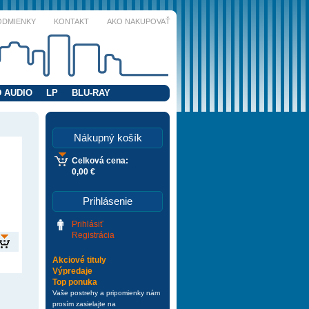
ODMIENKY
KONTAKT
AKO NAKUPOVAŤ
 AUDIO
LP
BLU-RAY
Nákupný košík
Celková cena:
0,00 €
Prihlásenie
Prihlásiť
Registrácia
Akciové tituly
Výpredaje
Top ponuka
Vaše postrehy a pripomienky nám
prosím zasielajte na