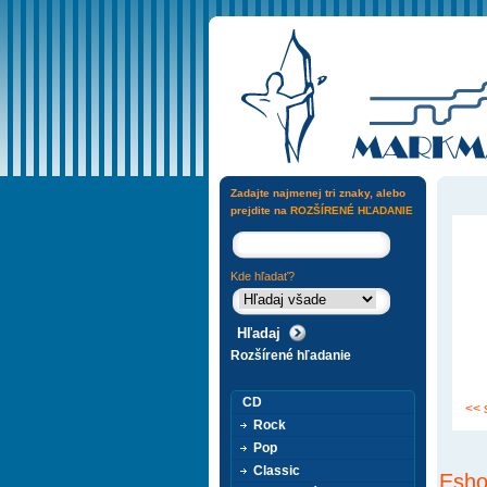
Zadajte najmenej tri znaky, alebo
prejdite na
ROZŠÍRENÉ HĽADANIE
Kde hľadať?
Rozšírené hľadanie
CD
<< 
Rock
Pop
Classic
Esho