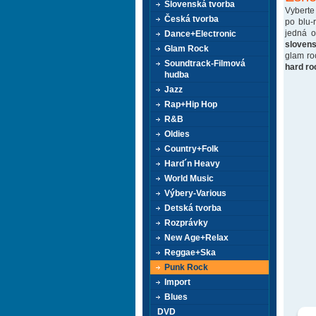
Slovenská tvorba
Vyberte
Česká tvorba
po blu-
jedná 
Dance+Electronic
sloven
Glam Rock
glam ro
Soundtrack-Filmová
hard ro
hudba
Jazz
Rap+Hip Hop
R&B
Oldies
Country+Folk
Hard´n Heavy
World Music
Výbery-Various
Detská tvorba
Rozprávky
New Age+Relax
Reggae+Ska
Punk Rock
Import
Blues
DVD