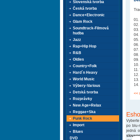
Slovenská tvorba
Česká tvorba
Trac
Dance+Electronic
01.
Glam Rock
02
Soundtrack-Filmová
03.
hudba
04.
Jazz
05.
06.
Rap+Hip Hop
07.
R&B
08.
Oldies
09.
10.
Country+Folk
11
Hard´n Heavy
12
World Music
13
14.
Výbery-Various
Detská tvorba
<< 
Rozprávky
New Age+Relax
Reggae+Ska
Esho
Punk Rock
Vyberte
Import
po blu-
jedná 
Blues
sloven
DVD