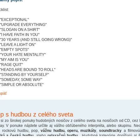
klist:
 "EXCEPTIONAL"
. "UPGRADE EVERYTHING"
 "SLOGAN ON A SHIRT"
 "I HAVE FAITH IN YOU"
 "30 YEARS (AND STILL GOING WRONG)"
 "LEAVE A LIGHT ON"
 "EMPTY SPOTS"
 "YOUR HATE MENTALITY"
 "MY AIM IS YOU"
 "RAGE QUIT"
. "HEADS ARE BOUND TO ROLL"
. "STANDING BY YOURSELF"
. "SOMEDAY, SOME WAY"
 "SIMPLE OR ABSOLUTE"
späť
p s hudbou z celého sveta
 si zo širokej ponuky hudobných nosičov z celého sveta na nosičoch od CD, cez
ray. V ponuke nájdete určite aj vášho obľúbeného interpréta, alebo skupinu. Ne
o rockovú hudbu, pop,
vážnu hudbu, operu, muzikály
,
soundtracky
a filmovú
skú a českú hudbu
, alebo
relaxačnú hudbu
. Hudobné kategórie dopĺňajú aj š