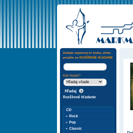
Zadajte najmenej tri znaky, alebo
prejdite na
ROZŠÍRENÉ HĽADANIE
Kde hľadať?
Rozšírené hľadanie
CD
Rock
Pop
Classic
Det