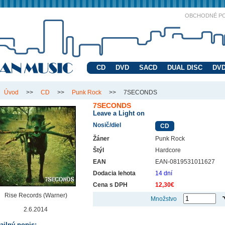
OBCHODNÉ P
CD
DVD
SACD
DUAL DISC
DVD
Úvod
>>
CD
>>
Punk Rock
>>
7SECONDS
7SECONDS
Leave a Light on
Nosič/diel
CD
Žáner
Punk Rock
Štýl
Hardcore
EAN
EAN-0819531011627
Dodacia lehota
14 dní
Cena s DPH
12,30€
Rise Records (Warner)
Množstvo
2.6.2014
ailný popis: