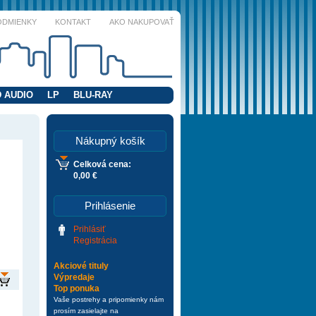
ODMIENKY
KONTAKT
AKO NAKUPOVAŤ
 AUDIO
LP
BLU-RAY
Nákupný košík
Celková cena:
0,00 €
Prihlásenie
Prihlásiť
Registrácia
Akciové tituly
Výpredaje
Top ponuka
Vaše postrehy a pripomienky nám
prosím zasielajte na