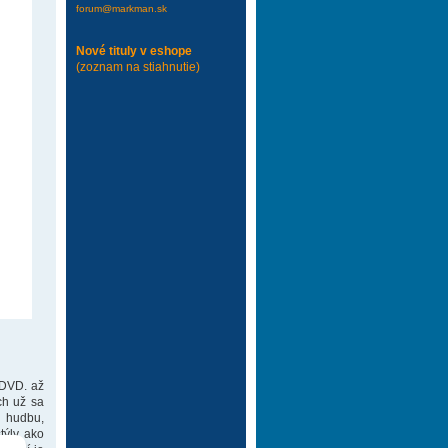
forum@markman.sk
Nové tituly v eshope
(zoznam na stiahnutie)
 DVD. až
ch už sa
 hudbu,
týly ako