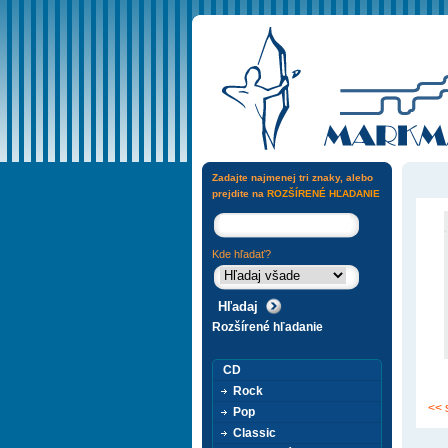
Zadajte najmenej tri znaky, alebo
prejdite na
ROZŠÍRENÉ HĽADANIE
Kde hľadať?
Rozšírené hľadanie
CD
Rock
<< 
Pop
Classic