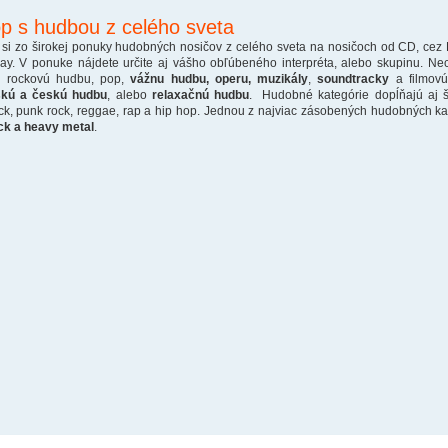
p s hudbou z celého sveta
 si zo širokej ponuky hudobných nosičov z celého sveta na nosičoch od CD, cez
ray. V ponuke nájdete určite aj vášho obľúbeného interpréta, alebo skupinu. Ne
o rockovú hudbu, pop,
vážnu hudbu, operu, muzikály
,
soundtracky
a filmovú
skú a českú hudbu
, alebo
relaxačnú hudbu
. Hudobné kategórie dopĺňajú aj š
ck, punk rock, reggae, rap a hip hop. Jednou z najviac zásobených hudobných kate
ck a heavy metal
.