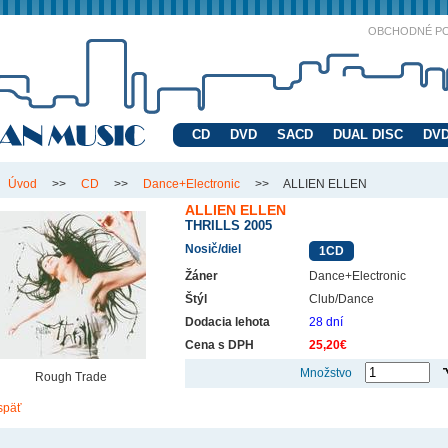
OBCHODNÉ P
CD
DVD
SACD
DUAL DISC
DVD
Úvod
>>
CD
>>
Dance+Electronic
>>
ALLIEN ELLEN
ALLIEN ELLEN
THRILLS 2005
Nosič/diel
1CD
Žáner
Dance+Electronic
Štýl
Club/Dance
Dodacia lehota
28 dní
Cena s DPH
25,20€
Množstvo
Rough Trade
späť