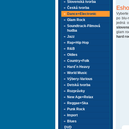
Slovenská tvorba
Esho
Česká tvorba
Vyberte
Dance+Electronic
po blu-
Glam Rock
jedná 
Soundtrack-Filmová
sloven
hudba
glam ro
hard ro
Jazz
Rap+Hip Hop
R&B
Oldies
Country+Folk
Hard´n Heavy
World Music
Výbery-Various
Detská tvorba
Rozprávky
New Age+Relax
Reggae+Ska
Punk Rock
Import
Blues
DVD