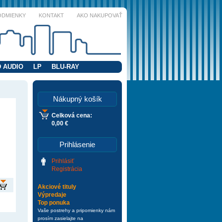
ODMIENKY
KONTAKT
AKO NAKUPOVAŤ
 AUDIO
LP
BLU-RAY
Nákupný košík
Celková cena:
0,00 €
Prihlásenie
Prihlásiť
Registrácia
Akciové tituly
Výpredaje
Top ponuka
Vaše postrehy a pripomienky nám
prosím zasielajte na