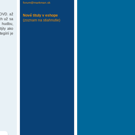
forum@markman.sk
 DVD. až
Nové tituly v eshope
ch už sa
(zoznam na stiahnutie)
 hudbu,
týly ako
gírií je