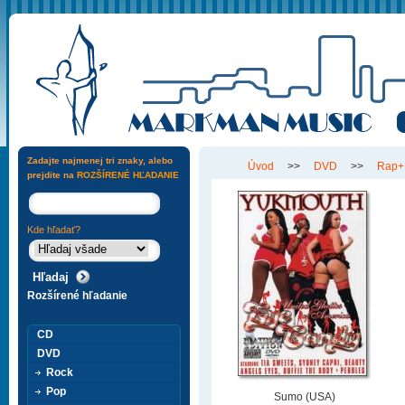
Zadajte najmenej tri znaky, alebo
Úvod
>>
DVD
>>
Rap+
prejdite na
ROZŠÍRENÉ HĽADANIE
Kde hľadať?
Rozšírené hľadanie
CD
DVD
Rock
Pop
Sumo (USA)