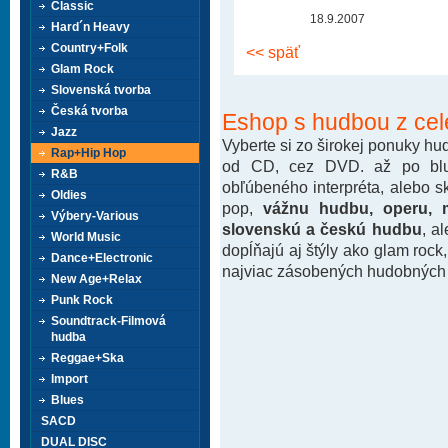
Classic
18.9.2007
Hard´n Heavy
Country+Folk
<< späť
Glam Rock
Slovenská tvorba
Česká tvorba
Eshop s hudbou z cel
Jazz
Vyberte si zo širokej ponuky h
Rap+Hip Hop
od CD, cez DVD. až po blu-
R&B
obľúbeného interpréta, alebo 
Oldies
pop,
vážnu hudbu, operu, m
Výbery-Various
slovenskú a českú hudbu
, a
World Music
dopĺňajú aj štýly ako glam rock
Dance+Electronic
najviac zásobených hudobných k
New Age+Relax
Punk Rock
Soundtrack-Filmová
hudba
Reggae+Ska
Import
Blues
SACD
DUAL DISC