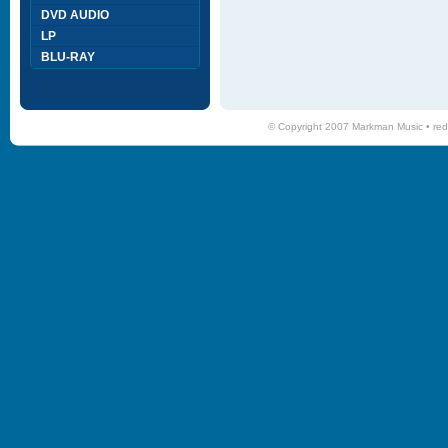
DVD AUDIO
LP
BLU-RAY
© Copyright 2007 Markman Music •
red