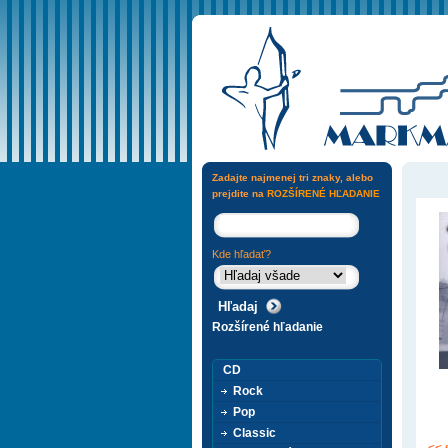
Zadajte najmenej tri znaky, alebo
prejdite na
ROZŠÍRENÉ HĽADANIE
Kde hľadať?
Rozšírené hľadanie
CD
Rock
Pop
Classic