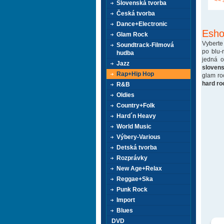
<< 
Slovenská tvorba
Česká tvorba
Dance+Electronic
Esho
Glam Rock
Vyberte
Soundtrack-Filmová
po blu-
hudba
jedná 
Jazz
sloven
Rap+Hip Hop
glam ro
hard ro
R&B
Oldies
Country+Folk
Hard´n Heavy
World Music
Výbery-Various
Detská tvorba
Rozprávky
New Age+Relax
Reggae+Ska
Punk Rock
Import
Blues
DVD