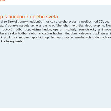
späť
p s hudbou z celého sveta
 si zo širokej ponuky hudobných nosičov z celého sveta na nosičoch od CD, cez
ray. V ponuke nájdete určite aj vášho obľúbeného interpréta, alebo skupinu. Ne
o rockovú hudbu, pop,
vážnu hudbu, operu, muzikály
,
soundtracky
a filmovú
skú a českú hudbu
, alebo
relaxačnú hudbu
. Hudobné kategórie dopĺňajú aj š
ck, punk rock, reggae, rap a hip hop. Jednou z najviac zásobených hudobných kate
ck a heavy metal
.