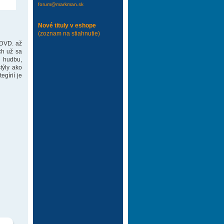
forum@markman.sk
Nové tituly v eshope
(zoznam na stiahnutie)
 DVD. až
ch už sa
 hudbu,
týly ako
gírií je