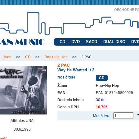
OBCHODNÉ P
CD
DVD
SACD
DUAL DISC
DVD
Úvod
>>
CD
>>
Rap+Hip Hop
>>
2 PAC
2 PAC
Way He Wanted It 2
Nosič/diel
CD
Žáner
Rap+Hip Hop
EAN
EAN-0187245800029
Dodacia lehota
30 dní
Cena s DPH
16,70€
Množstvo
Affiliates USA
30.6.1990