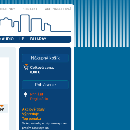
ODMIENKY
KONTAKT
AKO NAKUPOVAŤ
 AUDIO
LP
BLU-RAY
Nákupný košík
Celková cena:
0,00 €
Prihlásenie
Prihlásiť
Registrácia
Akciové tituly
Výpredaje
Top ponuka
Vaše postrehy a pripomienky nám
prosím zasielajte na