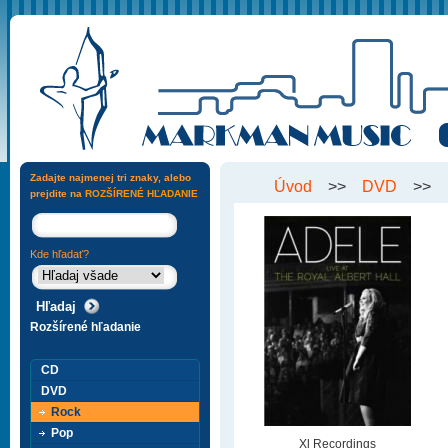
Zadajte najmenej tri znaky, alebo
Úvod
>>
DVD
>>
prejdite na
ROZŠÍRENÉ HĽADANIE
Kde hľadať?
Rozšírené hľadanie
CD
DVD
Rock
Pop
Xl Recordings