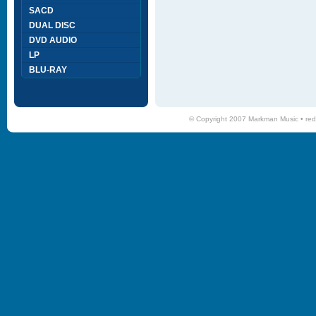
SACD
DUAL DISC
DVD AUDIO
LP
BLU-RAY
© Copyright 2007 Markman Music •
red