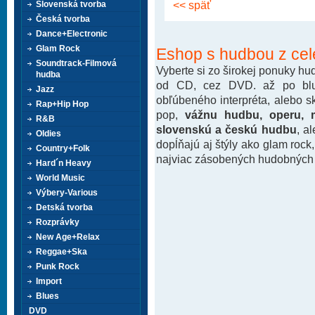
<< späť
Slovenská tvorba
Česká tvorba
Dance+Electronic
Glam Rock
Eshop s hudbou z cel
Soundtrack-Filmová
Vyberte si zo širokej ponuky h
hudba
od CD, cez DVD. až po blu-
Jazz
obľúbeného interpréta, alebo 
Rap+Hip Hop
pop,
vážnu hudbu, operu, m
R&B
slovenskú a českú hudbu
, a
Oldies
dopĺňajú aj štýly ako glam rock
Country+Folk
najviac zásobených hudobných k
Hard´n Heavy
World Music
Výbery-Various
Detská tvorba
Rozprávky
New Age+Relax
Reggae+Ska
Punk Rock
Import
Blues
DVD