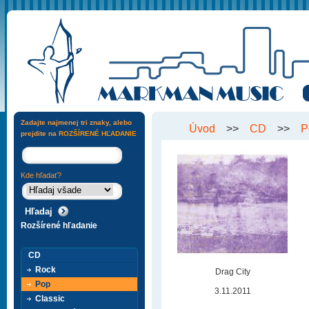
Zadajte najmenej tri znaky, alebo
Úvod
>>
CD
>>
P
prejdite na
ROZŠÍRENÉ HĽADANIE
Kde hľadať?
Rozšírené hľadanie
CD
Rock
Drag City
Pop
3.11.2011
Classic