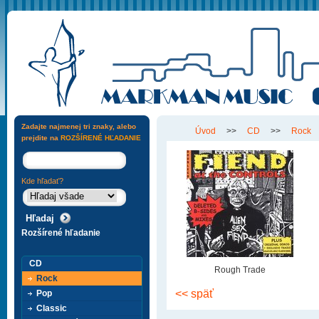
Zadajte najmenej tri znaky, alebo
Úvod
>>
CD
>>
Rock
prejdite na
ROZŠÍRENÉ HĽADANIE
Kde hľadať?
Rozšírené hľadanie
CD
Rough Trade
Rock
<< späť
Pop
Classic