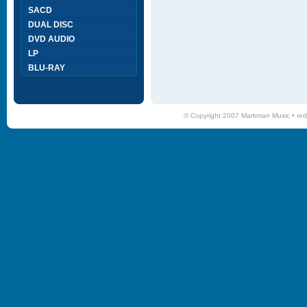
SACD
DUAL DISC
DVD AUDIO
LP
BLU-RAY
© Copyright 2007 Markman Music •
red