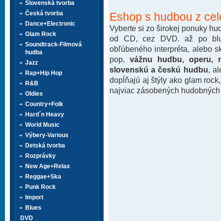
Slovenská tvorba
Česká tvorba
Eshop s hudbou z cel
Dance+Electronic
Vyberte si zo širokej ponuky h
Glam Rock
od CD, cez DVD. až po blu-
Soundtrack-Filmová
obľúbeného interpréta, alebo 
hudba
pop,
vážnu hudbu, operu, m
Jazz
slovenskú a českú hudbu
, a
Rap+Hip Hop
dopĺňajú aj štýly ako glam rock
R&B
najviac zásobených hudobných k
Oldies
Country+Folk
Hard´n Heavy
World Music
Výbery-Various
Detská tvorba
Rozprávky
New Age+Relax
Reggae+Ska
Punk Rock
Import
Blues
DVD