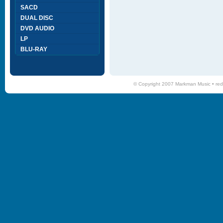
SACD
DUAL DISC
DVD AUDIO
LP
BLU-RAY
© Copyright 2007 Markman Music •
red