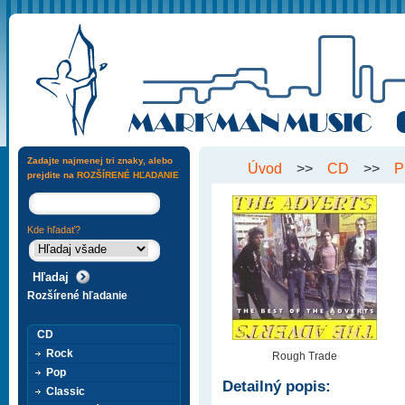
Zadajte najmenej tri znaky, alebo
Úvod
>>
CD
>>
P
prejdite na
ROZŠÍRENÉ HĽADANIE
Kde hľadať?
Rozšírené hľadanie
CD
Rock
Rough Trade
Pop
Detailný popis:
Classic