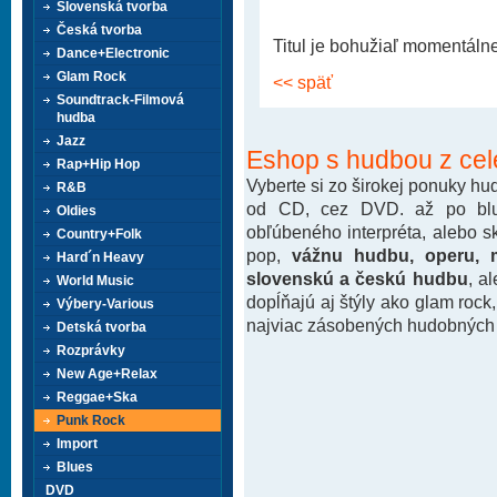
Slovenská tvorba
Česká tvorba
Titul je bohužiaľ momentáln
Dance+Electronic
Glam Rock
<< späť
Soundtrack-Filmová
hudba
Jazz
Eshop s hudbou z cel
Rap+Hip Hop
Vyberte si zo širokej ponuky h
R&B
od CD, cez DVD. až po blu-
Oldies
obľúbeného interpréta, alebo 
Country+Folk
pop,
vážnu hudbu, operu, m
Hard´n Heavy
slovenskú a českú hudbu
, a
World Music
dopĺňajú aj štýly ako glam rock
Výbery-Various
najviac zásobených hudobných k
Detská tvorba
Rozprávky
New Age+Relax
Reggae+Ska
Punk Rock
Import
Blues
DVD