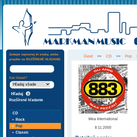
Zadajte najmenej tri znaky, alebo
Úvod
>>
CD
>>
Pop
prejdite na
ROZŠÍRENÉ HĽADANIE
Kde hľadať?
Rozšírené hľadanie
CD
Wea International
Rock
Pop
8.11.2000
Classic