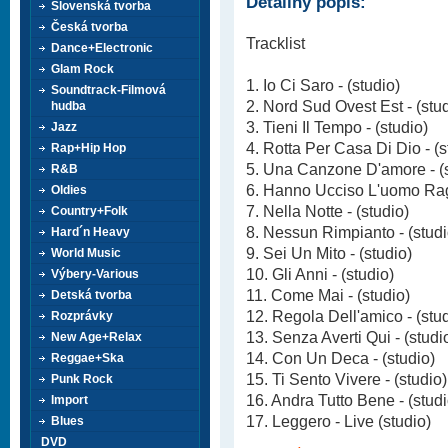
Detailný popis:
Slovenská tvorba
Česká tvorba
Tracklist
Dance+Electronic
Glam Rock
1. Io Ci Saro - (studio)
Soundtrack-Filmová
2. Nord Sud Ovest Est - (stu
hudba
3. Tieni Il Tempo - (studio)
Jazz
4. Rotta Per Casa Di Dio - (s
Rap+Hip Hop
5. Una Canzone D'amore - (s
R&B
6. Hanno Ucciso L'uomo Rag
Oldies
7. Nella Notte - (studio)
Country+Folk
8. Nessun Rimpianto - (studi
Hard´n Heavy
9. Sei Un Mito - (studio)
World Music
10. Gli Anni - (studio)
Výbery-Various
11. Come Mai - (studio)
Detská tvorba
12. Regola Dell'amico - (stu
Rozprávky
13. Senza Averti Qui - (studi
New Age+Relax
14. Con Un Deca - (studio)
Reggae+Ska
15. Ti Sento Vivere - (studio)
Punk Rock
16. Andra Tutto Bene - (studi
Import
17. Leggero - Live (studio)
Blues
DVD