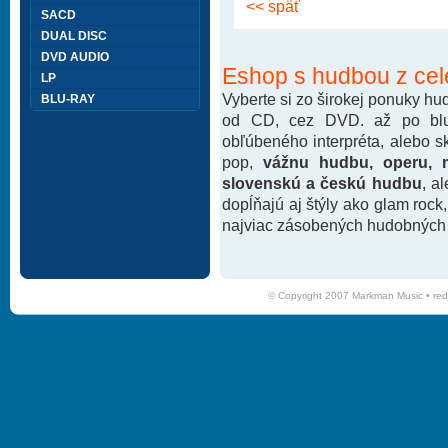
<< späť
SACD
DUAL DISC
DVD AUDIO
Eshop s hudbou z cel
LP
Vyberte si zo širokej ponuky h
BLU-RAY
od CD, cez DVD. až po blu-
obľúbeného interpréta, alebo 
pop,
vážnu hudbu, operu, m
slovenskú a českú hudbu
, a
dopĺňajú aj štýly ako glam rock
najviac zásobených hudobných k
© Copyright 2007 Markman Music •
red