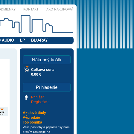
ODMIENKY
KONTAKT
AKO NAKUPOVAŤ
 AUDIO
LP
BLU-RAY
Nákupný košík
Celková cena:
0,00 €
Prihlásenie
Prihlásiť
Registrácia
Akciové tituly
Výpredaje
Top ponuka
Vaše postrehy a pripomienky nám
prosím zasielajte na