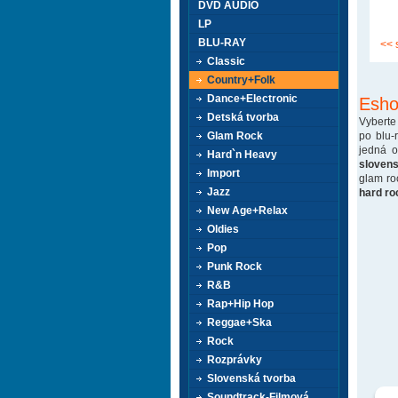
DVD AUDIO
LP
BLU-RAY
<< 
Classic
Country+Folk
Dance+Electronic
Esho
Detská tvorba
Vyberte
po blu-
Glam Rock
jedná 
Hard`n Heavy
sloven
Import
glam ro
Jazz
hard ro
New Age+Relax
Oldies
Pop
Punk Rock
R&B
Rap+Hip Hop
Reggae+Ska
Rock
Rozprávky
Slovenská tvorba
Soundtrack-Filmová