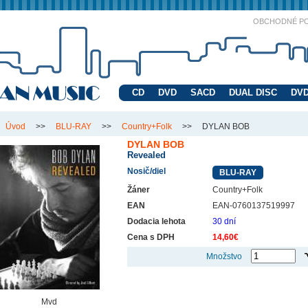
OBCHODNÉ P
CD
DVD
SACD
DUAL DISC
DVD
Úvod
>>
BLU-RAY
>>
Country+Folk
>>
DYLAN BOB
DYLAN BOB
Revealed
Nosič/diel
BLU-RAY
Žáner
Country+Folk
EAN
EAN-0760137519997
Dodacia lehota
30 dní
Cena s DPH
14,60€
Množstvo
Mvd