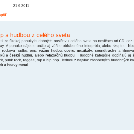
21.6.2011
späť
p s hudbou z celého sveta
 si zo širokej ponuky hudobných nosičov z celého sveta na nosičoch od CD, cez
ray. V ponuke nájdete určite aj vášho obľúbeného interpréta, alebo skupinu. Ne
o rockovú hudbu, pop,
vážnu hudbu, operu, muzikály
,
soundtracky
a filmovú
skú a českú hudbu
, alebo
relaxačnú hudbu
. Hudobné kategórie dopĺňajú aj š
ck, punk rock, reggae, rap a hip hop. Jednou z najviac zásobených hudobných kate
ck a heavy metal
.