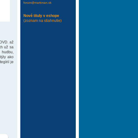
forum@markman.sk
Nové tituly v eshope
(zoznam na stiahnutie)
 DVD. až
ch už sa
 hudbu,
týly ako
gírií je