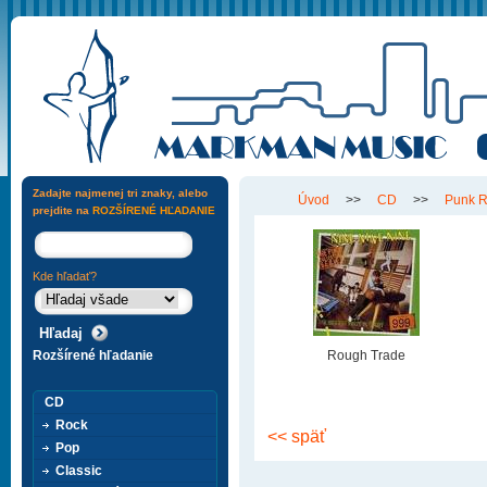
Zadajte najmenej tri znaky, alebo
Úvod
>>
CD
>>
Punk 
prejdite na
ROZŠÍRENÉ HĽADANIE
Kde hľadať?
Rozšírené hľadanie
Rough Trade
CD
Rock
<< späť
Pop
Classic