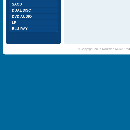
SACD
DUAL DISC
DVD AUDIO
LP
BLU-RAY
© Copyright 2007 Markman Music •
red