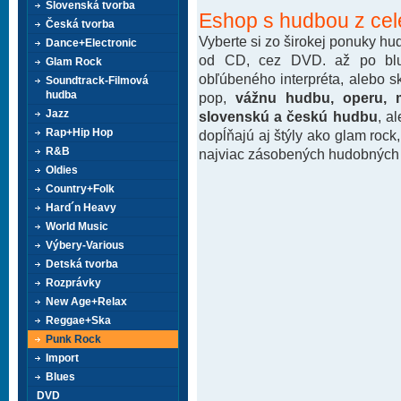
Slovenská tvorba
Eshop s hudbou z cel
Česká tvorba
Vyberte si zo širokej ponuky h
Dance+Electronic
od CD, cez DVD. až po blu-
Glam Rock
obľúbeného interpréta, alebo 
Soundtrack-Filmová
hudba
pop,
vážnu hudbu, operu, m
Jazz
slovenskú a českú hudbu
, a
Rap+Hip Hop
dopĺňajú aj štýly ako glam rock
R&B
najviac zásobených hudobných k
Oldies
Country+Folk
Hard´n Heavy
World Music
Výbery-Various
Detská tvorba
Rozprávky
New Age+Relax
Reggae+Ska
Punk Rock
Import
Blues
DVD