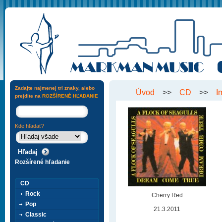
Zadajte najmenej tri znaky, alebo
Úvod
>>
CD
>>
I
prejdite na
ROZŠÍRENÉ HĽADANIE
Kde hľadať?
Rozšírené hľadanie
CD
Rock
Cherry Red
Pop
21.3.2011
Classic