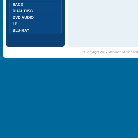
SACD
DUAL DISC
DVD AUDIO
LP
BLU-RAY
© Copyright 2007 Markman Music •
red