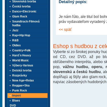
Detailný popis:
Slovenská tvorba
Česká tvorba
Dance+Electronic
Je nám ľúto, ale titul bol b
Glam Rock
práv vydavateľom vyradený z 
Soundtrack-Filmová
hudba
<< späť
Jazz
Rap+Hip Hop
R&B
Eshop s hudbou z cel
Oldies
Country+Folk
Vyberte si zo širokej ponuky h
Hard´n Heavy
od CD, cez DVD. až po blu-
World Music
obľúbeného interpréta, alebo 
Výbery-Various
pop,
vážnu hudbu, operu, m
Detská tvorba
slovenskú a českú hudbu
, a
Rozprávky
dopĺňajú aj štýly ako glam rock
New Age+Relax
najviac zásobených hudobných k
Reggae+Ska
Punk Rock
Import
Blues
DVD