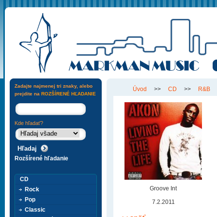
Zadajte najmenej tri znaky, alebo
Úvod
>>
CD
>>
R&B
prejdite na
ROZŠÍRENÉ HĽADANIE
Kde hľadať?
Rozšírené hľadanie
CD
Groove Int
Rock
Pop
7.2.2011
Classic