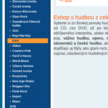
<< späť
Slovenská tvorba
Česká tvorba
Dance+Electronic
Eshop s hudbou z cel
Glam Rock
Soundtrack-Filmová
Vyberte si zo širokej ponuky h
hudba
od CD, cez DVD. až po blu-
Jazz
obľúbeného interpréta, alebo 
Rap+Hip Hop
pop,
vážnu hudbu, operu, m
R&B
slovenskú a českú hudbu
, a
Oldies
dopĺňajú aj štýly ako glam rock
Country+Folk
najviac zásobených hudobných k
Hard´n Heavy
World Music
Výbery-Various
Detská tvorba
Rozprávky
New Age+Relax
Reggae+Ska
Punk Rock
Import
Blues
DVD