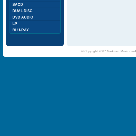
SACD
DUAL DISC
DVD AUDIO
LP
BLU-RAY
© Copyright 2007 Markman Music •
red