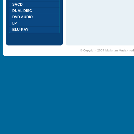
SACD
DUAL DISC
DVD AUDIO
LP
BLU-RAY
© Copyright 2007 Markman Music •
red