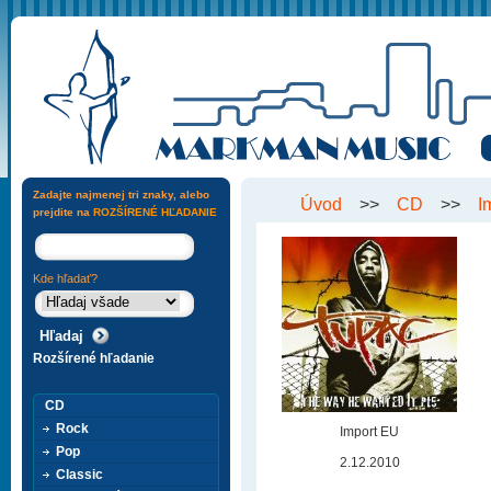
Zadajte najmenej tri znaky, alebo
Úvod
>>
CD
>>
I
prejdite na
ROZŠÍRENÉ HĽADANIE
Kde hľadať?
Rozšírené hľadanie
CD
Rock
Import EU
Pop
2.12.2010
Classic