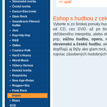
<< späť
Slovenská tvorba
Česká tvorba
Dance+Electronic
Glam Rock
Eshop s hudbou z cel
Soundtrack-Filmová
Vyberte si zo širokej ponuky h
hudba
od CD, cez DVD. až po blu-
Jazz
obľúbeného interpréta, alebo 
Rap+Hip Hop
pop,
vážnu hudbu, operu, m
R&B
slovenskú a českú hudbu
, a
Oldies
dopĺňajú aj štýly ako glam rock
Country+Folk
najviac zásobených hudobných k
Hard´n Heavy
World Music
Výbery-Various
Detská tvorba
Rozprávky
New Age+Relax
Reggae+Ska
Punk Rock
Import
Blues
DVD