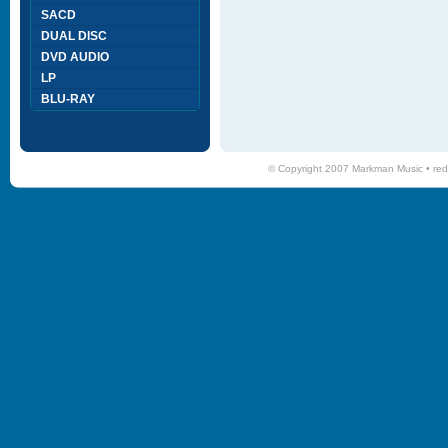
SACD
DUAL DISC
DVD AUDIO
LP
BLU-RAY
© Copyright 2007 Markman Music •
red