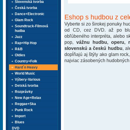
Slovenská tvorba
Česká tvorba
Dance+Electronic
Eshop s hudbou z cel
Glam Rock
Vyberte si zo širokej ponuky h
Soundtrack-Filmová
od CD, cez DVD. až po blu-
hudba
obľúbeného interpréta, alebo 
Jazz
pop,
vážnu hudbu, operu, m
Rap+Hip Hop
slovenskú a českú hudbu
, a
R&B
dopĺňajú aj štýly ako glam rock
Oldies
najviac zásobených hudobných k
Country+Folk
Hard´n Heavy
World Music
Výbery-Various
Detská tvorba
Rozprávky
New Age+Relax
Reggae+Ska
Punk Rock
Import
Blues
DVD