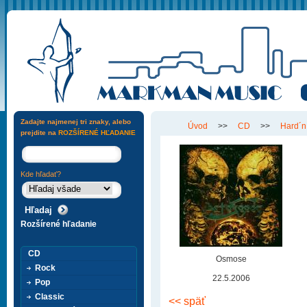
Zadajte najmenej tri znaky, alebo
Úvod
>>
CD
>>
Hard´n
prejdite na
ROZŠÍRENÉ HĽADANIE
Kde hľadať?
Rozšírené hľadanie
CD
Osmose
Rock
22.5.2006
Pop
Classic
<< späť