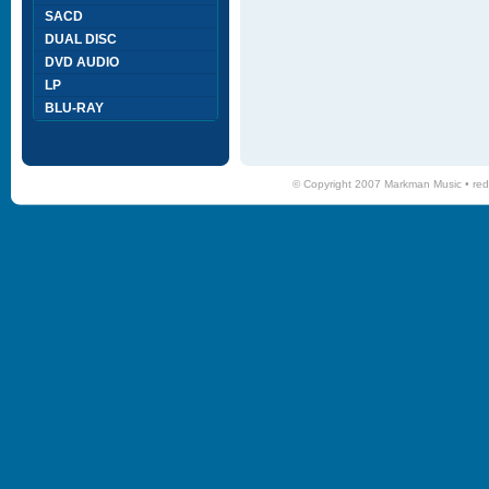
SACD
DUAL DISC
DVD AUDIO
LP
BLU-RAY
© Copyright 2007 Markman Music •
red