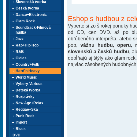
Slovenská tvorba
Česká tvorba
Dance+Electronic
Eshop s hudbou z cel
Glam Rock
Vyberte si zo širokej ponuky h
Soundtrack-Filmová
od CD, cez DVD. až po blu-
hudba
obľúbeného interpréta, alebo 
Jazz
pop,
vážnu hudbu, operu, m
Rap+Hip Hop
slovenskú a českú hudbu
, a
R&B
dopĺňajú aj štýly ako glam rock
Oldies
najviac zásobených hudobných k
Country+Folk
Hard´n Heavy
World Music
Výbery-Various
Detská tvorba
Rozprávky
New Age+Relax
Reggae+Ska
Punk Rock
Import
Blues
DVD