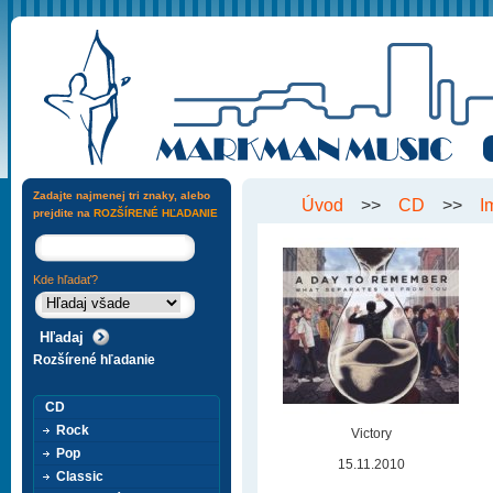
Zadajte najmenej tri znaky, alebo
Úvod
>>
CD
>>
I
prejdite na
ROZŠÍRENÉ HĽADANIE
Kde hľadať?
Rozšírené hľadanie
CD
Rock
Victory
Pop
15.11.2010
Classic