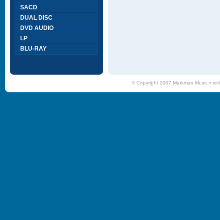
SACD
DUAL DISC
DVD AUDIO
LP
BLU-RAY
© Copyright 2007 Markman Music •
red