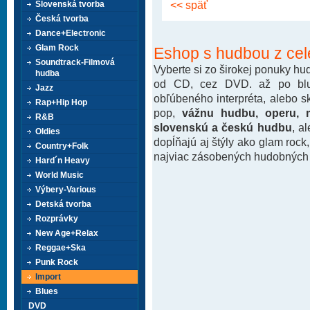
<< späť
Slovenská tvorba
Česká tvorba
Dance+Electronic
Glam Rock
Eshop s hudbou z cel
Soundtrack-Filmová
Vyberte si zo širokej ponuky h
hudba
od CD, cez DVD. až po blu-
Jazz
obľúbeného interpréta, alebo 
Rap+Hip Hop
pop,
vážnu hudbu, operu, m
R&B
slovenskú a českú hudbu
, a
Oldies
dopĺňajú aj štýly ako glam rock
Country+Folk
najviac zásobených hudobných k
Hard´n Heavy
World Music
Výbery-Various
Detská tvorba
Rozprávky
New Age+Relax
Reggae+Ska
Punk Rock
Import
Blues
DVD