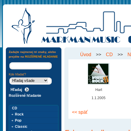
Zadajte najmenej tri znaky, alebo
Úvod
>>
CD
>>
N
prejdite na
ROZŠÍRENÉ HĽADANIE
Kde hľadať?
Hart
Rozšírené hľadanie
1.1.2005
CD
<< späť
Rock
Pop
Classic