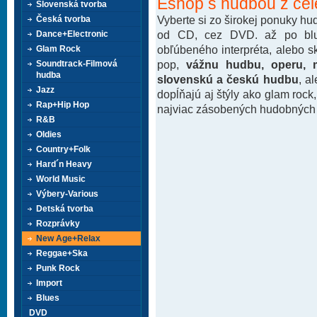
Eshop s hudbou z cel
Slovenská tvorba
Vyberte si zo širokej ponuky h
Česká tvorba
od CD, cez DVD. až po blu-
Dance+Electronic
obľúbeného interpréta, alebo 
Glam Rock
pop,
vážnu hudbu, operu, m
Soundtrack-Filmová
hudba
slovenskú a českú hudbu
, a
Jazz
dopĺňajú aj štýly ako glam rock
Rap+Hip Hop
najviac zásobených hudobných k
R&B
Oldies
Country+Folk
Hard´n Heavy
World Music
Výbery-Various
Detská tvorba
Rozprávky
New Age+Relax
Reggae+Ska
Punk Rock
Import
Blues
DVD