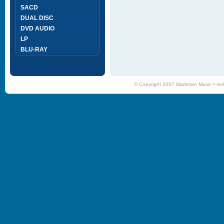
SACD
DUAL DISC
DVD AUDIO
LP
BLU-RAY
© Copyright 2007 Markman Music •
red