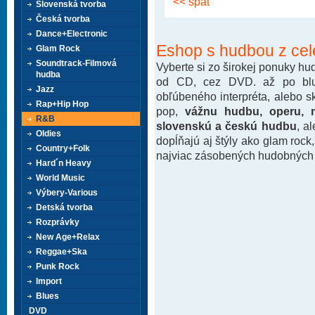
<< späť
Slovenská tvorba
Česká tvorba
Dance+Electronic
Eshop s hudbou z cel
Glam Rock
Soundtrack-Filmová
Vyberte si zo širokej ponuky h
hudba
od CD, cez DVD. až po blu-
Jazz
obľúbeného interpréta, alebo 
Rap+Hip Hop
pop,
vážnu hudbu, operu, m
R&B
slovenskú a českú hudbu
, a
Oldies
dopĺňajú aj štýly ako glam rock
Country+Folk
najviac zásobených hudobných k
Hard´n Heavy
World Music
Výbery-Various
Detská tvorba
Rozprávky
New Age+Relax
Reggae+Ska
Punk Rock
Import
Blues
DVD