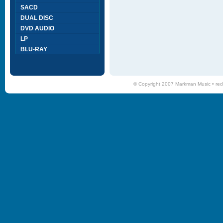
SACD
DUAL DISC
DVD AUDIO
LP
BLU-RAY
© Copyright 2007 Markman Music •
red