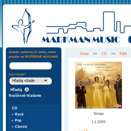
Zadajte najmenej tri znaky, alebo
Úvod
>>
CD
>>
R&B
prejdite na
ROZŠÍRENÉ HĽADANIE
Kde hľadať?
Rozšírené hľadanie
CD
Telstar
Rock
Pop
1.1.2005
Classic