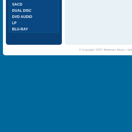
SACD
DUAL DISC
DVD AUDIO
LP
BLU-RAY
© Copyright 2007 Markman Music •
red