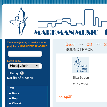
Zadajte najmenej tri znaky, alebo
Úvod
>>
CD
>>
S
prejdite na
ROZŠÍRENÉ HĽADANIE
SOUNDTRACK
Kde hľadať?
Silva Screen
Rozšírené hľadanie
20.12.2004
CD
Rock
<< späť
Pop
Classic