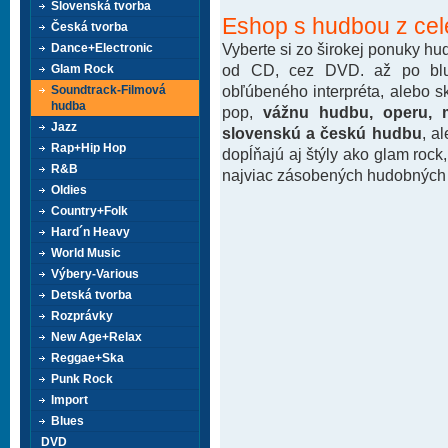
Slovenská tvorba
Eshop s hudbou z cel
Česká tvorba
Vyberte si zo širokej ponuky h
Dance+Electronic
od CD, cez DVD. až po blu-
Glam Rock
obľúbeného interpréta, alebo 
Soundtrack-Filmová
hudba
pop,
vážnu hudbu, operu, m
Jazz
slovenskú a českú hudbu
, a
Rap+Hip Hop
dopĺňajú aj štýly ako glam rock
R&B
najviac zásobených hudobných k
Oldies
Country+Folk
Hard´n Heavy
World Music
Výbery-Various
Detská tvorba
Rozprávky
New Age+Relax
Reggae+Ska
Punk Rock
Import
Blues
DVD