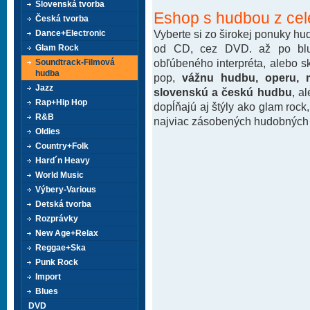
Slovenská tvorba
Eshop s hudbou z cel
Česká tvorba
Vyberte si zo širokej ponuky h
Dance+Electronic
od CD, cez DVD. až po blu-
Glam Rock
obľúbeného interpréta, alebo 
Soundtrack-Filmová
hudba
pop,
vážnu hudbu, operu, m
Jazz
slovenskú a českú hudbu
, a
Rap+Hip Hop
dopĺňajú aj štýly ako glam rock
R&B
najviac zásobených hudobných k
Oldies
Country+Folk
Hard´n Heavy
World Music
Výbery-Various
Detská tvorba
Rozprávky
New Age+Relax
Reggae+Ska
Punk Rock
Import
Blues
DVD