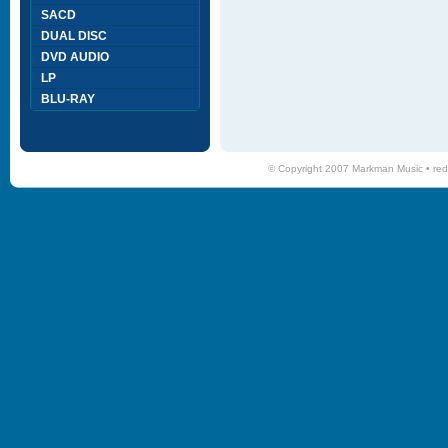
SACD
DUAL DISC
DVD AUDIO
LP
BLU-RAY
© Copyright 2007 Markman Music •
red