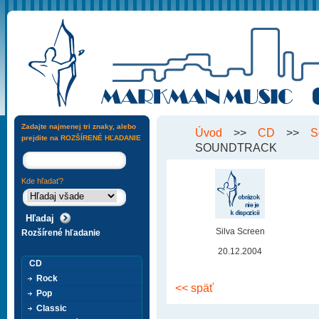
Zadajte najmenej tri znaky, alebo
Úvod
>>
CD
>>
S
prejdite na
ROZŠÍRENÉ HĽADANIE
SOUNDTRACK
Kde hľadať?
Silva Screen
Rozšírené hľadanie
20.12.2004
CD
Rock
<< späť
Pop
Classic