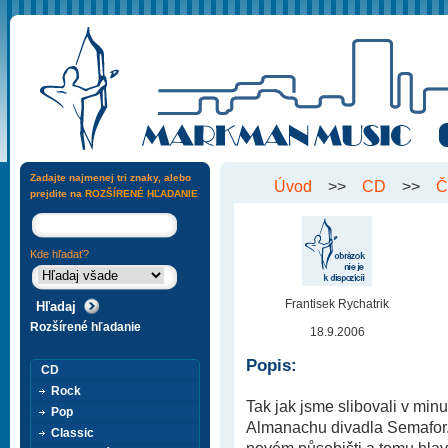
Zadajte najmenej tri znaky, alebo
Úvod
>>
CD
>>
Č
prejdite na
ROZŠÍRENÉ HĽADANIE
Kde hľadať?
Frantisek Rychatrik
Rozšírené hľadanie
18.9.2006
Popis:
CD
Rock
Tak jak jsme slibovali v minu
Pop
Almanachu divadla Semafor.
Classic