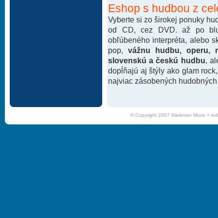
Eshop s hudbou z cel
Vyberte si zo širokej ponuky h
od CD, cez DVD. až po blu-
obľúbeného interpréta, alebo 
pop,
vážnu hudbu, operu, m
slovenskú a českú hudbu
, a
dopĺňajú aj štýly ako glam rock
najviac zásobených hudobných k
© Copyright 2007 Markman Music •
red