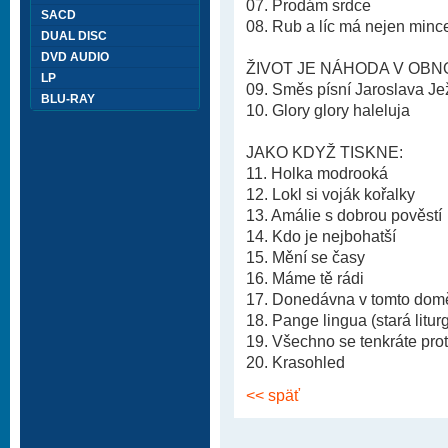
07. Prodám srdce
SACD
08. Rub a líc má nejen mince
DUAL DISC
DVD AUDIO
ŽIVOT JE NÁHODA V OBNO
LP
09. Směs písní Jaroslava J
BLU-RAY
10. Glory glory haleluja
JAKO KDYŽ TISKNE:
11. Holka modrooká
12. Lokl si voják kořalky
13. Amálie s dobrou pověstí
14. Kdo je nejbohatší
15. Mění se časy
16. Máme tě rádi
17. Donedávna v tomto dom
18. Pange lingua (stará liturg
19. Všechno se tenkráte prot
20. Krasohled
<< späť