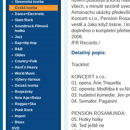
novém působišti a tomu hla
Slovenská tvorba
všech, v minulé sezóně uve
Česká tvorba
Almanachu ukázky předevší
Dance+Electronic
Koncert s.r.o., Pension Ros
Glam Rock
vestě a Jako když tiskne, I 
Soundtrack-Filmová
doplněno o kompletní přehle
hudba
2006.
Jazz
/FR Records /
Rap+Hip Hop
R&B
Detailný popis:
Oldies
Country+Folk
Tracklist:
Hard´n Heavy
World Music
KONCERT s r.o.:
Výbery-Various
01. opera: Árie Triquetta
Detská tvorba
02. opereta: Modlitba k sv.N
Rozprávky
03. hudební komedie: Jen pro
New Age+Relax
04. Semafor: Paganini
Reggae+Ska
Punk Rock
PENSION ROSAMUNDA:
Import
05. Holky holky
Blues
06. Teď ještě ne
DVD