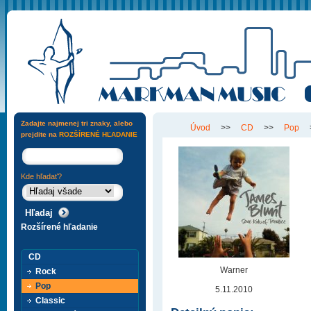
Zadajte najmenej tri znaky, alebo
Úvod
>>
CD
>>
Pop
prejdite na
ROZŠÍRENÉ HĽADANIE
Kde hľadať?
Rozšírené hľadanie
CD
Warner
Rock
Pop
5.11.2010
Classic