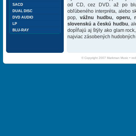
od CD, cez DVD. až po blu-
SACD
obľúbeného interpréta, alebo 
DUAL DISC
pop,
vážnu hudbu, operu, m
DVD AUDIO
slovenskú a českú hudbu
, a
LP
dopĺňajú aj štýly ako glam rock
BLU-RAY
najviac zásobených hudobných k
© Copyright 2007 Markman Music •
red