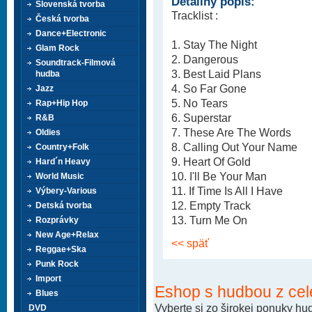
Detailný popis:
Slovenská tvorba
Tracklist :
Česká tvorba
Dance+Electronic
1. Stay The Night
Glam Rock
2. Dangerous
Soundtrack-Filmová
3. Best Laid Plans
hudba
4. So Far Gone
Jazz
5. No Tears
Rap+Hip Hop
6. Superstar
R&B
7. These Are The Words
Oldies
8. Calling Out Your Name
Country+Folk
9. Heart Of Gold
Hard´n Heavy
10. I'll Be Your Man
World Music
11. If Time Is All I Have
Výbery-Various
12. Empty Track
Detská tvorba
13. Turn Me On
Rozprávky
New Age+Relax
<< späť
Reggae+Ska
Punk Rock
Import
Eshop s hudbou z cel
Blues
Vyberte si zo širokej ponuky h
DVD