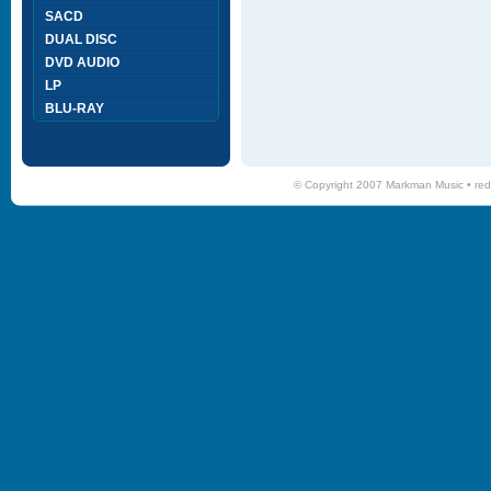
SACD
DUAL DISC
DVD AUDIO
LP
BLU-RAY
© Copyright 2007 Markman Music •
red