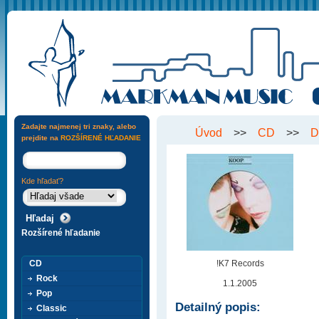
Zadajte najmenej tri znaky, alebo
Úvod
>>
CD
>>
D
prejdite na
ROZŠÍRENÉ HĽADANIE
Kde hľadať?
Rozšírené hľadanie
CD
!K7 Records
Rock
1.1.2005
Pop
Detailný popis:
Classic