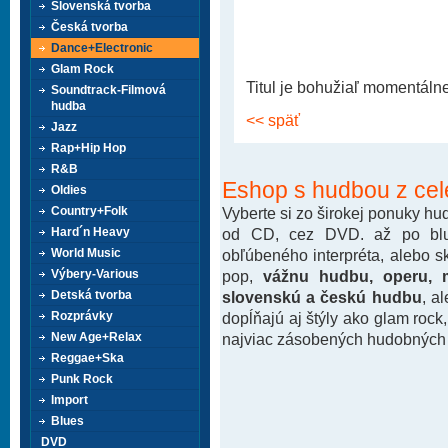
Slovenská tvorba
Česká tvorba
Dance+Electronic
Glam Rock
Titul je bohužiaľ momentáln
Soundtrack-Filmová
hudba
<< späť
Jazz
Rap+Hip Hop
R&B
Eshop s hudbou z cel
Oldies
Vyberte si zo širokej ponuky h
Country+Folk
od CD, cez DVD. až po blu-
Hard´n Heavy
obľúbeného interpréta, alebo 
World Music
pop,
vážnu hudbu, operu, m
Výbery-Various
slovenskú a českú hudbu
, a
Detská tvorba
dopĺňajú aj štýly ako glam rock
Rozprávky
najviac zásobených hudobných k
New Age+Relax
Reggae+Ska
Punk Rock
Import
Blues
DVD