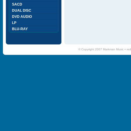
SACD
DUAL DISC
DVD AUDIO
LP
BLU-RAY
© Copyright 2007 Markman Music •
red