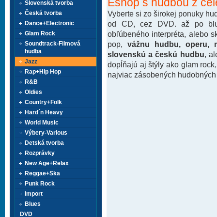
Eshop s hudbou z cel
Slovenská tvorba
Vyberte si zo širokej ponuky h
Česká tvorba
od CD, cez DVD. až po blu-
Dance+Electronic
obľúbeného interpréta, alebo 
Glam Rock
pop,
vážnu hudbu, operu, m
Soundtrack-Filmová
hudba
slovenskú a českú hudbu
, a
Jazz
dopĺňajú aj štýly ako glam rock
Rap+Hip Hop
najviac zásobených hudobných k
R&B
Oldies
Country+Folk
Hard´n Heavy
World Music
Výbery-Various
Detská tvorba
Rozprávky
New Age+Relax
Reggae+Ska
Punk Rock
Import
Blues
DVD