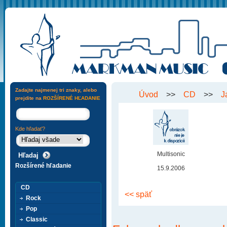
Zadajte najmenej tri znaky, alebo
Úvod
>>
CD
>>
J
prejdite na
ROZŠÍRENÉ HĽADANIE
Kde hľadať?
Multisonic
Rozšírené hľadanie
15.9.2006
CD
<< späť
Rock
Pop
Classic