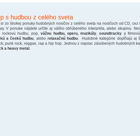
p s hudbou z celého sveta
 si zo širokej ponuky hudobných nosičov z celého sveta na nosičoch od CD, cez
ray. V ponuke nájdete určite aj vášho obľúbeného interpréta, alebo skupinu. Ne
o rockovú hudbu, pop,
vážnu hudbu, operu, muzikály
,
soundtracky
a filmovú
skú a českú hudbu
, alebo
relaxačnú hudbu
. Hudobné kategórie dopĺňajú aj š
ck, punk rock, reggae, rap a hip hop. Jednou z najviac zásobených hudobných kate
ck a heavy metal
.