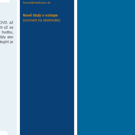
forum@markman.sk
Nové tituly v eshope
(zoznam na stiahnutie)
 DVD. až
ch už sa
 hudbu,
týly ako
gírií je