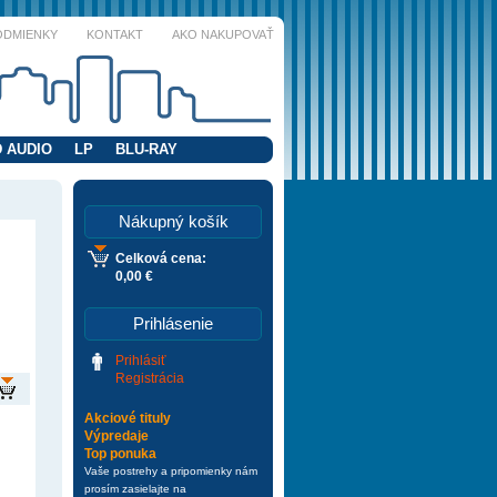
ODMIENKY
KONTAKT
AKO NAKUPOVAŤ
 AUDIO
LP
BLU-RAY
Nákupný košík
Celková cena:
0,00 €
Prihlásenie
Prihlásiť
Registrácia
Akciové tituly
Výpredaje
Top ponuka
Vaše postrehy a pripomienky nám
prosím zasielajte na