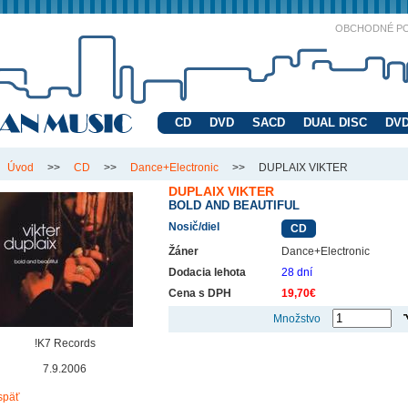
OBCHODNÉ P
CD
DVD
SACD
DUAL DISC
DVD
Úvod
>>
CD
>>
Dance+Electronic
>>
DUPLAIX VIKTER
DUPLAIX VIKTER
BOLD AND BEAUTIFUL
Nosič/diel
CD
Žáner
Dance+Electronic
Dodacia lehota
28 dní
Cena s DPH
19,70€
Množstvo
!K7 Records
7.9.2006
späť