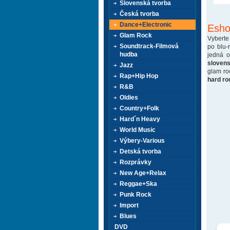
Slovenská tvorba
Česká tvorba
Dance+Electronic
Esho
Glam Rock
Vyberte
Soundtrack-Filmová
po blu-
hudba
jedná 
sloven
Jazz
glam ro
Rap+Hip Hop
hard ro
R&B
Oldies
Country+Folk
Hard´n Heavy
World Music
Výbery-Various
Detská tvorba
Rozprávky
New Age+Relax
Reggae+Ska
Punk Rock
Import
Blues
DVD