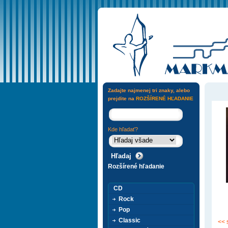
Zadajte najmenej tri znaky, alebo
prejdite na
ROZŠÍRENÉ HĽADANIE
Kde hľadať?
Rozšírené hľadanie
CD
Rock
Pop
Classic
<< 