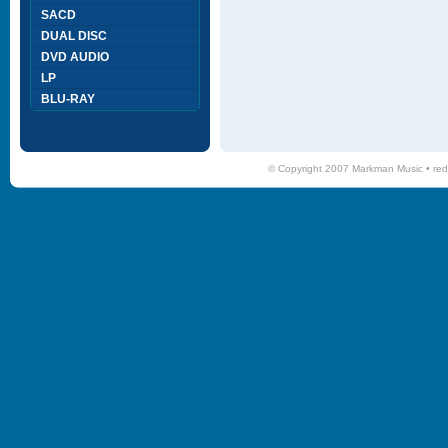
SACD
DUAL DISC
DVD AUDIO
LP
BLU-RAY
© Copyright 2007 Markman Music •
red