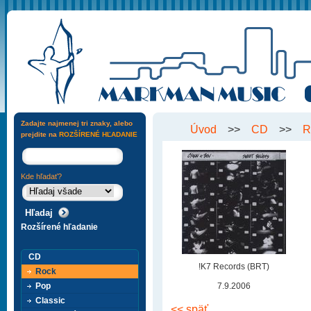
Zadajte najmenej tri znaky, alebo
Úvod
>>
CD
>>
R
prejdite na
ROZŠÍRENÉ HĽADANIE
Kde hľadať?
Rozšírené hľadanie
CD
!K7 Records (BRT)
Rock
Pop
7.9.2006
Classic
<< späť