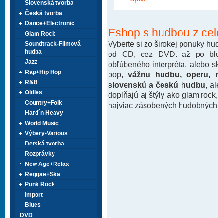
Slovenská tvorba
Česká tvorba
Dance+Electronic
Eshop s hudbou z cel
Glam Rock
Vyberte si zo širokej ponuky h
Soundtrack-Filmová
hudba
od CD, cez DVD. až po blu-
Jazz
obľúbeného interpréta, alebo 
Rap+Hip Hop
pop,
vážnu hudbu, operu, m
R&B
slovenskú a českú hudbu
, a
Oldies
dopĺňajú aj štýly ako glam rock
Country+Folk
najviac zásobených hudobných k
Hard´n Heavy
World Music
Výbery-Various
Detská tvorba
Rozprávky
New Age+Relax
Reggae+Ska
Punk Rock
Import
Blues
DVD