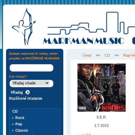
Zadajte najmenej tri znaky, alebo
Úvod
>>
CD
>>
Rap+H
prejdite na
ROZŠÍRENÉ HĽADANIE
Kde hľadať?
Rozšírené hľadanie
CD
S.E.R.
Rock
Pop
2.7.2010
Classic