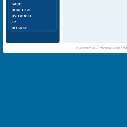
SACD
DUAL DISC
DVD AUDIO
LP
BLU-RAY
© Copyright 2007 Markman Music •
red