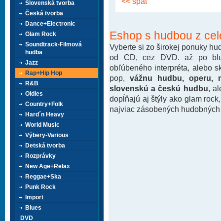
<< späť
Slovenská tvorba
Česká tvorba
Dance+Electronic
Eshop s hudbou z cel
Glam Rock
Soundtrack-Filmová
Vyberte si zo širokej ponuky h
hudba
od CD, cez DVD. až po blu-
Jazz
obľúbeného interpréta, alebo 
Rap+Hip Hop
pop,
vážnu hudbu, operu, m
R&B
slovenskú a českú hudbu
, a
Oldies
dopĺňajú aj štýly ako glam rock
Country+Folk
najviac zásobených hudobných k
Hard´n Heavy
World Music
Výbery-Various
Detská tvorba
Rozprávky
New Age+Relax
Reggae+Ska
Punk Rock
Import
Blues
DVD