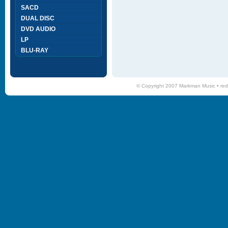
SACD
DUAL DISC
DVD AUDIO
LP
BLU-RAY
© Copyright 2007 Markman Music •
red