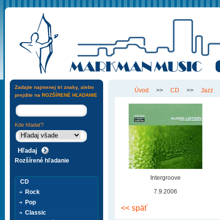
Zadajte najmenej tri znaky, alebo
Úvod
>>
CD
>>
Jazz
prejdite na
ROZŠÍRENÉ HĽADANIE
Kde hľadať?
Rozšírené hľadanie
Intergroove
CD
7.9.2006
Rock
Pop
<< späť
Classic