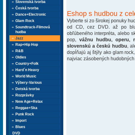
Slovenská tvorba
Česká tvorba
Eshop s hudbou z cel
Dance+Electronic
Vyberte si zo širokej ponuky h
Glam Rock
od CD, cez DVD. až po blu-
Soundtrack-Filmová
hudba
obľúbeného interpréta, alebo 
Jazz
pop,
vážnu hudbu, operu, m
Rap+Hip Hop
slovenskú a českú hudbu
, a
R&B
dopĺňajú aj štýly ako glam rock
Oldies
najviac zásobených hudobných k
Country+Folk
Hard´n Heavy
World Music
Výbery-Various
Detská tvorba
Rozprávky
New Age+Relax
Reggae+Ska
Punk Rock
Import
Blues
DVD