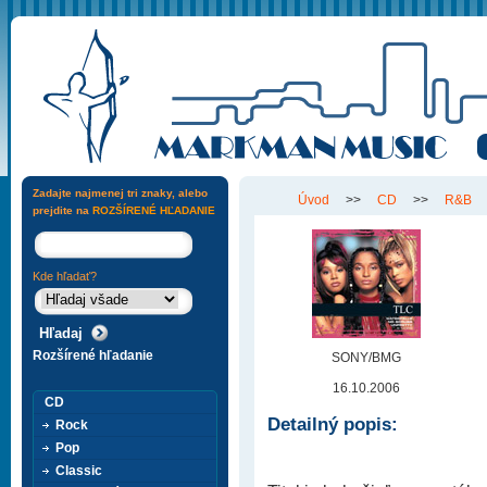
Zadajte najmenej tri znaky, alebo
Úvod
>>
CD
>>
R&B
prejdite na
ROZŠÍRENÉ HĽADANIE
Kde hľadať?
Rozšírené hľadanie
SONY/BMG
16.10.2006
CD
Detailný popis:
Rock
Pop
Classic