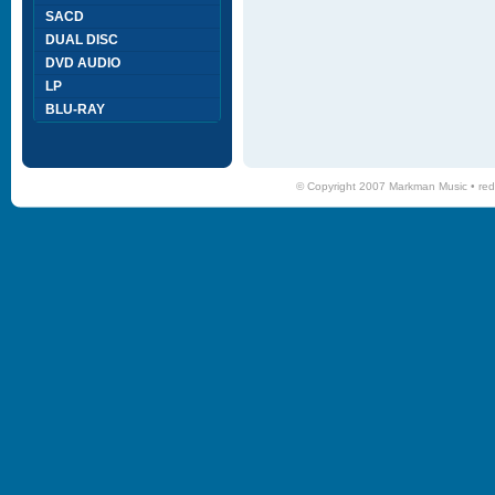
SACD
DUAL DISC
DVD AUDIO
LP
BLU-RAY
© Copyright 2007 Markman Music •
red