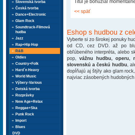
Titul je bohužiaľ momentáln
Slovenská tvorba
Česká tvorba
<< späť
Dance+Electronic
Glam Rock
Soundtrack-Filmová
Eshop s hudbou z cel
hudba
Jazz
Vyberte si zo širokej ponuky h
Rap+Hip Hop
od CD, cez DVD. až po blu-
R&B
obľúbeného interpréta, alebo 
Oldies
pop,
vážnu hudbu, operu, m
Country+Folk
slovenskú a českú hudbu
, a
Hard´n Heavy
dopĺňajú aj štýly ako glam rock
World Music
najviac zásobených hudobných k
Výbery-Various
Detská tvorba
Rozprávky
New Age+Relax
Reggae+Ska
Punk Rock
Import
Blues
DVD