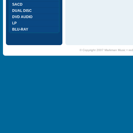
SACD
DUAL DISC
DVD AUDIO
LP
BLU-RAY
© Copyright 2007 Markman Music •
red