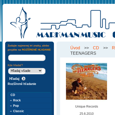
Zadajte najmenej tri znaky, alebo
Úvod
>>
CD
>>
R
prejdite na
ROZŠÍRENÉ HĽADANIE
TEENAGERS
Kde hľadať?
Rozšírené hľadanie
CD
Rock
Pop
Unique Records
Classic
25.6.2010