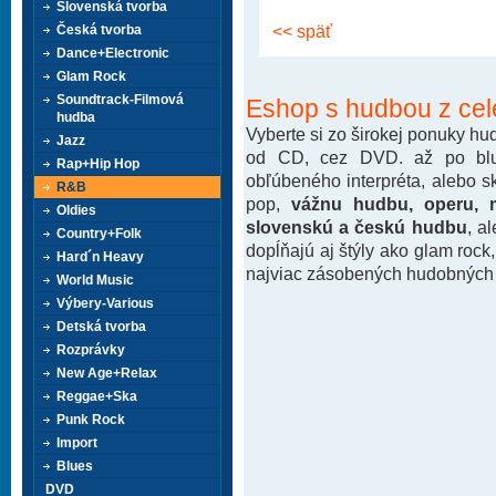
Slovenská tvorba
<< späť
Česká tvorba
Dance+Electronic
Glam Rock
Soundtrack-Filmová
Eshop s hudbou z cel
hudba
Vyberte si zo širokej ponuky h
Jazz
od CD, cez DVD. až po blu-
Rap+Hip Hop
obľúbeného interpréta, alebo 
R&B
pop,
vážnu hudbu, operu, m
Oldies
slovenskú a českú hudbu
, a
Country+Folk
dopĺňajú aj štýly ako glam rock
Hard´n Heavy
najviac zásobených hudobných k
World Music
Výbery-Various
Detská tvorba
Rozprávky
New Age+Relax
Reggae+Ska
Punk Rock
Import
Blues
DVD